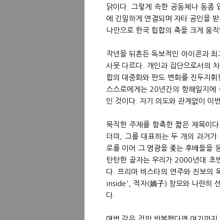
닭이다. 그렇게 속한 공동체나 동종
에 긴밀하게 연결되며 자타 공인을 받
나만으로 한국 힙합의 축을 크게 움직
작년을 뒤흔든 독보적인 아이콘과 최고
사뭇 다르다. 개인과 집단으로서의 차
합의 대중화와 판도 변화를 진두지휘
스스로에게는 20년간의 항해일지에 
인 것이다. 자기 의도와 관계없이 이번
묵직한 주제를 함축한 짧은 제목이다
더미, 그를 대표하는 두 개의 과거가
로를 이어 그 영광을 좇는 후배들을 
탄탄한 골자는 우리가 2000년대 초
다. 프리마 비스타의 연주와 진보의 목소리
inside', 적자(嫡子) 창모와 나란히
다.
매번 같은 것만 반복했다면 여기까지 