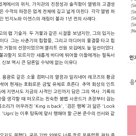
 업계에서의 위치, 가치관의 진정성과 솔직함이 앨범의 고결성
운
[
Si
은 수작의 파장은 업계 전체에 깊고 넓게 미친다. 각각 앨범 하
[
Si
인 빈지노와 이센스의 재림이 불과 1년 전의 사례다.
[
Si
[
Si
[
N
의 랩 기술자. 두 거물과 같은 시절을 보냈지만, 그의 입지는
[
A
이다. 그는 사춘기의 힙합을, 그리고 미디어의 물결을 타고 힙
[
F
한 거함의 선장이었으며 엘리트 선원 모집에도 늘 일선이었다.
의 
[
A
불과할지 모르지만 새롭게 바다에 뛰어들 이들에게는 필독서
[
Si
인
 신보 역시 큰 담론일 수밖에 없는 이유다.
[
Si
. 용광로 같은 소울 컴퍼니의 열정과 일리네어 레코즈의 황금
 섞여 현재는 호화로운 금빛 유체로 흐른다. 추억 회상의 인트
등에 지면서도 지금의 사적인 고민까지 담은 그의 역사. 기록의
반을 생각할 때 떠오르는 친숙한 붐뱁 사운드가 초장부터 잡는
가 어우러진 'King is back', '검은 행복'과 닮은 'Look
 선 'Ugrs'는 이후 탐독에 앞서 행해야 할 근본 준수의 선서와 같
오지도 못했다. 굳은 기반 외에도 너른 장르 포용력을 재차 증