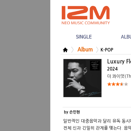
Album
K-POP
Luxury F
2024
더 콰이엇(The
by 손민현
일반적인 대중음악과 달리 유독 동시
전체 신과 긴밀히 관계를 맺는다. 음