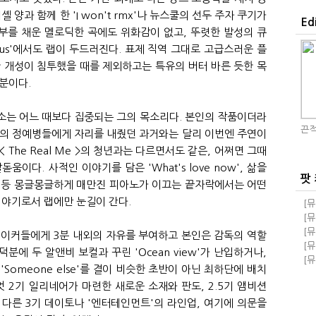
 양과 함께 한 'I won't rmx'나 뉴스쿨의 선두 주자 쿠기가
Ed
보면 중반부를 채운 멜로딕한 곡에도 위화감이 없고, 뚜렷한 발성의 큐
f us'에서도 랩이 두드러진다. 표제 직역 그대로 고급스러운 플
 개성이 침투했을 때를 제외하고는 특유의 버터 바른 듯한 목
분이다.
소는 어느 때보다 집중되는 그의 목소리다. 본인의 작품이더라
끈적
단의 정예병들에게 자리를 내줬던 과거와는 달리 이번엔 주연이
< The Real Me >의 청년과는 다르면서도 같은, 어쩌면 그때
이다. 사적인 이야기를 담은 'What's love now', 삶을
팟
ect' 등 몽글몽글하게 매만진 피아노가 이끄는 끝자락에서는 어떤
이야기로서 랩에만 눈길이 간다.
[뮤
돼!
[뮤
교
돼!
[뮤
메이커들에게 3분 내외의 자유를 부여하고 본인은 감독의 역할
족과
[뮤
분에 두 알앤비 보컬과 꾸린 'Ocean view'가 난입하거나,
급 
[뮤
Someone else'를 결이 비슷한 초반이 아닌 최하단에 배치
자회
엇 2기 일리네어가 마련한 새로운 소재와 판도, 2.5기 앰비션
다른 3기 데이토나 '엔터테인먼트'의 라인업, 여기에 의문을