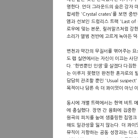
명한다. 언더 그라운드의 숨은 강자 미셸
합세한 'Crystal crates'를 
엠과 선보인 드럼리스 트랙 'Last o
로우에 맞는 본문, 릴러말즈처럼 강한
소리가 앨범 전반에 고르게 녹아든 덕
변천과 약간의 무질서를 엮어주는 요
도 랩 실연에서는 자신이 이끄는 사
다. '한번뿐인 인생'을 살겠다 다짐한 
는 이루지 못했던 완전한 혼자로의 발돋움
담담히 관조할 뿐인 'Usual susp
목적이나 담론 속 더 콰이엇이 아닌 
동시에 개별 트랙에서는 현역 비트 
에 충실했다. 장면 간 융화에 집중한 덕
원곡의 피치를 높여 샘플링한 칩멍크 '
해도 일관성을 잃지 않는다. 더 콰이
뮤직이 지향하는 공동 성장과는 다소 