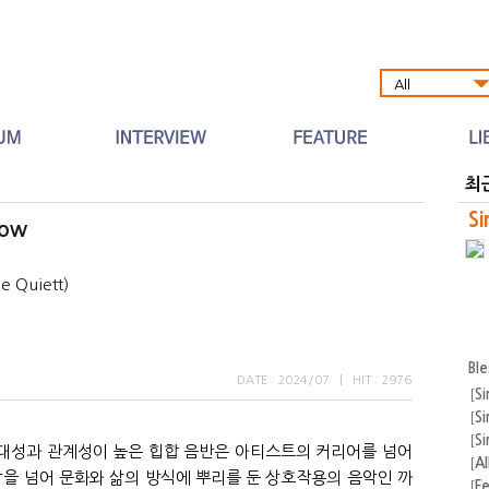
Al
최
Si
low
 Quiett)
Bl
DATE : 2024/07
|
HIT : 2976
[
Si
[
Si
[
Si
대성과 관계성이 높은 힙합 음반은 아티스트의 커리어를 넘어
[
A
악을 넘어 문화와 삶의 방식에 뿌리를 둔 상호작용의 음악인 까
[
F