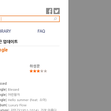
l
근 업데이트
ngle
하성운
essed
ngle
] Blessed
ngle
] 어린왕자
ngle
] Hello summer (Feat. 소야)
lbum
] Luxury Flow
eature
] 김민기(1951-2024), 가장 아름다