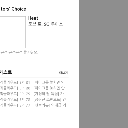
itors' Choice
Heat
토브 로, SG 루이스
끈적 끈적끈적 즐거워요.
 캐스트
더보기
직클라우드] EP. 81 : [마이크를 놓치면 안
] 영화음악 <프리실라> with 한성현, 염동
직클라우드] EP. 80 : [마이크를 놓치면 안
 필자
] 신보 리뷰 wi...
직클라우드] EP. 79 : [가정의 달 특집] 가
 관련된 음악들 &...
직클라우드] EP. 78 : [공진단 스핀오프] 긴
진단! 2024 뮤...
직클라우드] EP. 77 : [신보리뷰] 역대급 기
견 & 4월의 K팝...