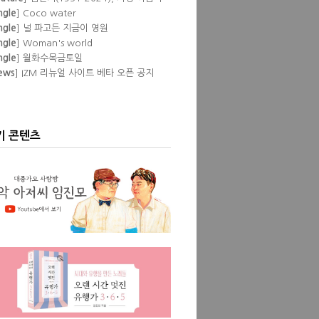
 뒷것
ngle
] Coco water
ngle
] 널 파고든 지금이 영원
ngle
] Woman's world
ngle
] 월화수목금토일
ews
] IZM 리뉴얼 사이트 베타 오픈 공지
lbum
] Pump
eature
] 이즘 필자들이 뽑은 '내 인생 최고
공연'
lbum
] Love Episode
ngle
] Don't
기 콘텐츠
ngle
] Show pony