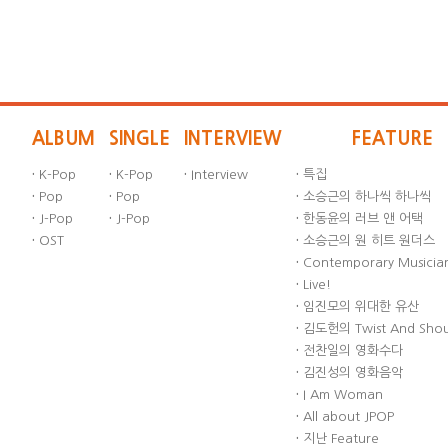
ALBUM
SINGLE
INTERVIEW
FEATURE
·
K-Pop
·
K-Pop
·
Interview
·
특집
·
Pop
·
Pop
·
소승근의 하나씩 하나씩
·
J-Pop
·
J-Pop
·
한동윤의 러브 앤 어택
·
OST
·
소승근의 원 히트 원더스
·
Contemporary Musician
·
Live!
·
임진모의 위대한 유산
·
김도헌의 Twist And Sho
·
전찬일의 영화수다
·
김진성의 영화음악
·
I Am Woman
·
All about JPOP
·
지난 Feature