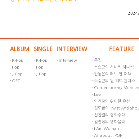
2024
ALBUM
SINGLE
INTERVIEW
FEATURE
·
K-Pop
·
K-Pop
·
Interview
·
특집
·
Pop
·
Pop
·
소승근의 하나씩 하나씩
·
J-Pop
·
J-Pop
·
한동윤의 러브 앤 어택
·
OST
·
소승근의 원 히트 원더스
·
Contemporary Musician
·
Live!
·
임진모의 위대한 유산
·
김도헌의 Twist And Sho
·
전찬일의 영화수다
·
김진성의 영화음악
·
I Am Woman
·
All about JPOP