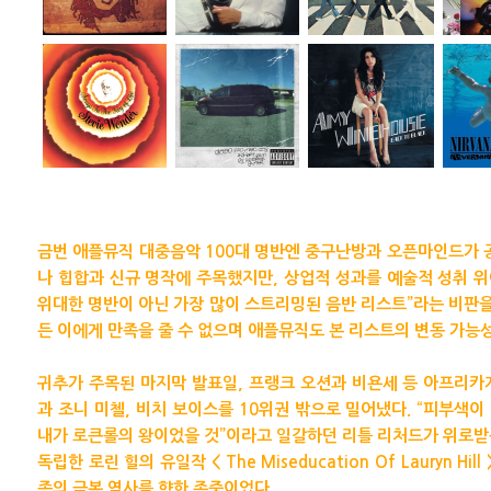
금번 애플뮤직 대중음악 100대 명반엔 중구난방과 오픈마인드가 
나 힙합과 신규 명작에 주목했지만, 상업적 성과를 예술적 성취 위
위대한 명반이 아닌 가장 많이 스트리밍된 음반 리스트”라는 비판을
든 이에게 만족을 줄 수 없으며 애플뮤직도 본 리스트의 변동 가능
귀추가 주목된 마지막 발표일, 프랭크 오션과 비욘세 등 아프리카
과 조니 미첼, 비치 보이스를 10위권 밖으로 밀어냈다. “피부색
내가 로큰롤의 왕이었을 것”이라고 일갈하던 리틀 리처드가 위로받
독립한 로린 힐의 유일작 < The Miseducation Of Lauryn Hil
종의 극복 역사를 향한 존중이었다.