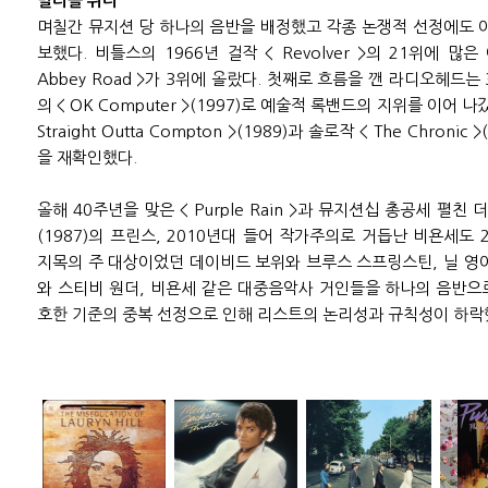
멀티플 위너
며칠간 뮤지션 당 하나의 음반을 배정했고 각종 논쟁적 선정에도 
보했다. 비틀스의 1966년 걸작 < Revolver >의 21위에 
Abbey Road >가 3위에 올랐다. 첫째로 흐름을 깬 라디오헤드는 33위
의 < OK Computer >(1997)로 예술적 록밴드의 지위를 이어
Straight Outta Compton >(1989)과 솔로작 < The Chron
을 재확인했다.
올해 40주년을 맞은 < Purple Rain >과 뮤지션십 총공세 펼친 더블 LP
(1987)의 프린스, 2010년대 들어 작가주의로 거듭난 비욘세도 
지목의 주 대상이었던 데이비드 보위와 브루스 스프링스틴, 닐 영
와 스티비 원더, 비욘세 같은 대중음악사 거인들을 하나의 음반으
호한 기준의 중복 선정으로 인해 리스트의 논리성과 규칙성이 하락