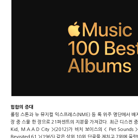
힙합의 증대
롤링 스톤과 뉴 뮤지컬 익스프레스(NME) 등 록 위주 명단에서 배제
장 중 스물 한 장으로 21퍼센트의 지분을 가져갔다. 최근 디스전 중
Kid, M.A.A.D City >(2012)가 비치 보이스의 < Pet Sounds 
Revisited 61 >(1965) 같은 상위 10위 단골을 제치고 7위에