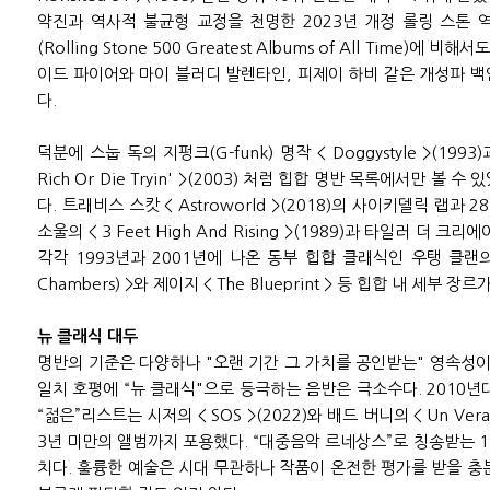
약진과 역사적 불균형 교정을 천명한 2023년 개정 롤링 스톤 
(Rolling Stone 500 Greatest Albums of All Time)에
이드 파이어와 마이 블러디 발렌타인, 피제이 하비 같은 개성파 
다.
덕분에 스눕 독의 지펑크(G-funk) 명작 < Doggystyle >(199
Rich Or Die Tryin' >(2003) 처럼 힙합 명반 목록에서만 볼
다. 트래비스 스캇 < Astroworld >(2018)의 사이키델릭 랩과 
소울의 < 3 Feet High And Rising >(1989)과 타일러 더 크리에이
각각 1993년과 2001년에 나온 동부 힙합 클래식인 우탱 클랜의 < E
Chambers) >와 제이지 < The Blueprint > 등 힙합 내 세부 장
뉴 클래식 대두
명반의 기준은 다양하나 "오랜 기간 그 가치를 공인받는" 영속성이
일치 호평에 “뉴 클래식"으로 등극하는 음반은 극소수다. 2010년
“젊은”리스트는 시저의 < SOS >(2022)와 배드 버니의 < Un Verano
3년 미만의 앨범까지 포용했다. “대중음악 르네상스”로 칭송받는 1
치다. 훌륭한 예술은 시대 무관하나 작품이 온전한 평가를 받을 충