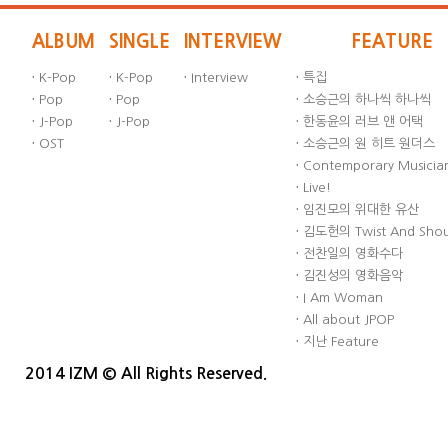
ALBUM
SINGLE
INTERVIEW
FEATURE
·
K-Pop
·
K-Pop
·
Interview
·
특집
·
Pop
·
Pop
·
소승근의 하나씩 하나씩
·
J-Pop
·
J-Pop
·
한동윤의 러브 앤 어택
·
OST
·
소승근의 원 히트 원더스
·
Contemporary Musician
·
Live!
·
임진모의 위대한 유산
·
김도헌의 Twist And Sho
·
전찬일의 영화수다
·
김진성의 영화음악
·
I Am Woman
·
All about JPOP
·
지난 Feature
2014 IZM © All Rights Reserved.