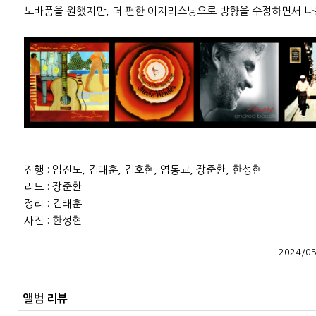
노바풍을 원했지만, 더 편한 이지리스닝으로 방향을 수정하면서 나
진행 : 임진모, 김태훈, 김호현, 염동교, 장준환, 한성현
리드 : 장준환
정리 : 김태훈
사진 : 한성현
2024/05
앨범 리뷰