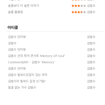
슬픔보다 더 슬픈 이야기
김범수
슬픔 활용법
김범수
아티클
김범수 인터뷰
김범수
김범수
김범수
김범수 인터뷰
김범수
김범수 전국 투어 콘서트 ‘Memory Of Soul’
김범수
CommentIZM! - 김범수 'Memory'
김범수
김범수 인터뷰
김범수
김범수 빌보드진입이 갖는 의미
김범수
김범수의 빌보드 입성 신기원!
김범수
얼굴 없는 가수 김범수
김범수