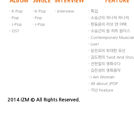
ALBUM
SINGLE
INTERVIEW
FEATURE
·
K-Pop
·
K-Pop
·
Interview
·
특집
·
Pop
·
Pop
·
소승근의 하나씩 하나씩
·
J-Pop
·
J-Pop
·
한동윤의 러브 앤 어택
·
OST
·
소승근의 원 히트 원더스
·
Contemporary Musician
·
Live!
·
임진모의 위대한 유산
·
김도헌의 Twist And Sho
·
전찬일의 영화수다
·
김진성의 영화음악
·
I Am Woman
·
All about JPOP
·
지난 Feature
2014 IZM © All Rights Reserved.