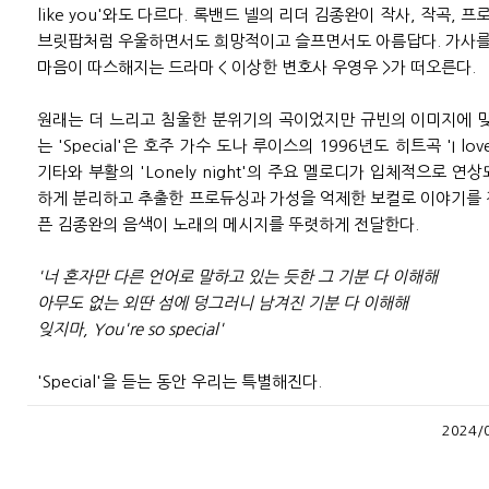
like you'와도 다르다. 록밴드 넬의 리더 김종완이 작사, 작곡, 
브릿팝처럼 우울하면서도 희망적이고 슬프면서도 아름답다. 가사
마음이 따스해지는 드라마 < 이상한 변호사 우영우 >가 떠오른다.
원래는 더 느리고 침울한 분위기의 곡이었지만 규빈의 이미지에 맞
는 'Special'은 호주 가수 도나 루이스의 1996년도 히트곡 'I love 
기타와 부활의 'Lonely night'의 주요 멜로디가 입체적으로 
하게 분리하고 추출한 프로듀싱과 가성을 억제한 보컬로 이야기를 
픈 김종완의 음색이 노래의 메시지를 뚜렷하게 전달한다.
'너 혼자만 다른 언어로 말하고 있는 듯한 그 기분 다 이해해
아무도 없는 외딴 섬에 덩그러니 남겨진 기분 다 이해해
잊지마, You're so special'
'Special'을 듣는 동안 우리는 특별해진다.
2024/