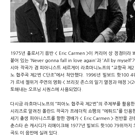
1975년 홀로서기 음반 < Eric Carmen >이 커리어 상 정점이라 
붙어 있는 'Never gonna fall in love again'과 'All by m
시아 작곡가 겸 피아니스트 세르게이 라흐마니노프의 “교향곡 제2번
노 협주곡 제2번 C단조”에서 착안했다. 1996년 빌보드 핫100 
가 르네 젤위거 주연의 영화 < 브리짓 존스의 일기 열정과 애정 >(
토해내는 오프닝 시퀀스에 사용되었다.
다시금 라흐마니노프의 “피아노 협주곡 제2번”의 주제부를 활용한 6번 
시리즈로 알려진 폴란드 작곡가 프레더릭 쇼팽의 “에튀드”를 인용한 5번 
세기 출생 피아니스트를 향한 경배가 < Eric Carmen > 전반을 관류했다
춘스타 숀 캐시디가 리메이크해 1977년 빌보드 핫100 79위까지 오른 'Th
곡도 이 음반에 실려 있다.