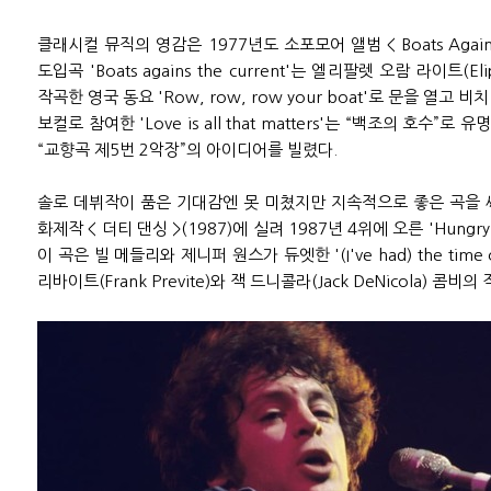
클래시컬 뮤직의 영감은 1977년도 소포모어 앨범 < Boats Against
도입곡 'Boats agains the current'는 엘리팔렛 오람 라이트(Elip
작곡한 영국 동요 'Row, row, row your boat'로 문을 열고
보컬로 참여한 'Love is all that matters'는 “백조의 호수
“교향곡 제5번 2악장”의 아이디어를 빌렸다.
솔로 데뷔작이 품은 기대감엔 못 미쳤지만 지속적으로 좋은 곡을 
화제작 < 더티 댄싱 >(1987)에 실려 1987년 4위에 오른 'Hungr
이 곡은 빌 메들리와 제니퍼 원스가 듀엣한 '(I've had) the time 
리바이트(Frank Previte)와 잭 드니콜라(Jack DeNicola) 콤비