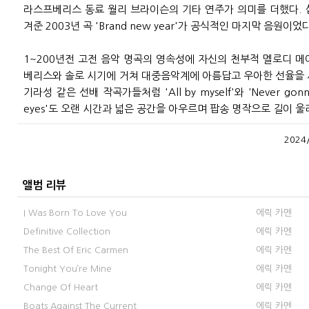
라스프베리스 동료 월리 브라이슨의 기타 연주가 의미를 더했다. 
겨준 2003년 곡 'Brand new year'가 공식적인 마지막 음원이었다
1~200년전 고전 음악 명곡의 영속성에 자신의 천부적 멜로디 
베리스와 솔로 시기에 거쳐 대중음악계에 아름답고 우아한 선율을 
기라성 같은 선배 작곡가들처럼 'All by myself'와 'Never gonna fal
eyes'도 오랜 시간과 넓은 공간을 아우르며 팝송 명작으로 길이 울
2024
앨범 리뷰
I Was Born To Love You
에릭 카멘
Definitive Collection
에릭 카멘
The Best Of Eric Carmen
에릭 카멘
Tonight You’re Mine
에릭 카멘
Change Of Heart
에릭 카멘
Boats Against The Current
에릭 카멘