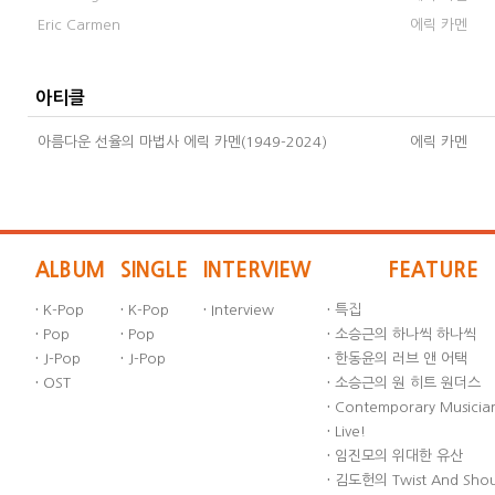
Eric Carmen
에릭 카멘
아티클
아름다운 선율의 마법사 에릭 카멘(1949-2024)
에릭 카멘
ALBUM
SINGLE
INTERVIEW
FEATURE
·
K-Pop
·
K-Pop
·
Interview
·
특집
·
Pop
·
Pop
·
소승근의 하나씩 하나씩
·
J-Pop
·
J-Pop
·
한동윤의 러브 앤 어택
·
OST
·
소승근의 원 히트 원더스
·
Contemporary Musician
·
Live!
·
임진모의 위대한 유산
·
김도헌의 Twist And Sho