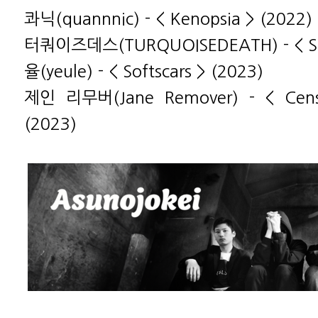
콰닉(quannnic) - < Kenopsia > (2022)
터쿼이즈데스(TURQUOISEDEATH) - < Se 
율(yeule) - < Softscars > (2023)
제인 리무버(Jane Remover) - < Cens
(2023)