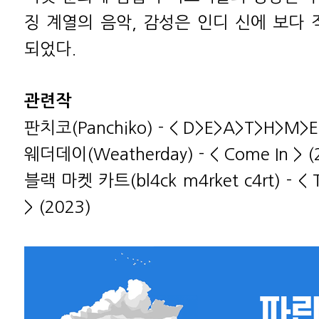
징 계열의 음악, 감성은 인디 신에 보다
되었다.
관련작
판치코(Panchiko) - < D>E>A>T>H>M>E>
웨더데이(Weatherday) - < Come In > (
블랙 마켓 카트(bl4ck m4rket c4rt) - < T
> (2023)