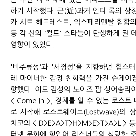
하기 시작했다. 근(近)과거 인디 록의 상
카 시트 헤드레스트, 익스페리멘탈 힙합
등 각 신의 '컬트' 스타들이 탄생하게 된
영향이 있었다.
'비주류성'과 '서정성'을 지향하던 힙스
레 마이너한 감정 친화력을 가진 슈게이징
향했다. 이모 감성의 노이즈 팝 싱어송라
< Come In >, 정체를 알 수 없는 로스트 미
로 시작해 로스트웨이브(Lostwave)의
치코의 < D>E>A>T>H>M>E>T>A>L >
터넷 문화에 힘입어 리스너들의 상당한 