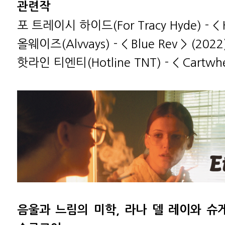
관련작
포 트레이시 하이드(For Tracy Hyde) - < He
올웨이즈(Alvvays) - < Blue Rev > (2022
핫라인 티엔티(Hotline TNT) - < Cartwhe
음울과 느림의 미학, 라나 델 레이와 슈