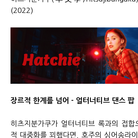
(2022)
장르적 한계를 넘어 - 얼터너티브 댄스 팝
히츠지분가쿠가 얼터너티브 록과의 접합으
적 대중화를 꾀했다면, 호주의 싱어송라이터 