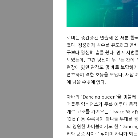
로미는 중간중간 연습해 온 서툰 한국
였다. 정중하게 박수를 유도하고 곧바
구보다 열심히 춤을 췄다. 먼저 시범
보였는데, 그건 당신이 누구든 간에 
현장에 있던 관객도 몇 배로 보답하기 위
연호하며 격한 호응을 보냈다. 새삼 
에 남을 수밖에 없다.
아바의 'Dancing queen'을 방불케
떠돌듯 앰비언스가 주를 이루다 듬직한
개로 고조를 가져오는 'Twice'와
'Did I' 등 수록곡이 하나둘 무대
의 영원한 바이블이기도 한 'Dancin
려와 군중 사이로 섞이며 하나가 되는