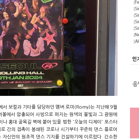
[
F
운
[
Si
[
Si
[
Si
[
Si
[
N
[
A
[
F
의 
[
A
인
[
Si
[
Si
[
Si
)'에서 보컬과 기타를 담당하던 멤버 로미(Romy)는 지난해 9월
. 미러볼에서 압출되어 사방으로 퍼지는 원색의 불빛과 그 광원에
나 홍대 골목길 벽에 붙어 있을 법한 '오늘의 디제이' 포스터
 서로 간의 접촉이 봉쇄된 코로나 시기부터 꾸준히 댄스 플로어
는 자신만의 원초적 댄스 기지를 건설하기에 이르렀다. 간소한