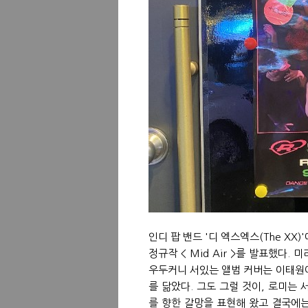
인디 팝 밴드 '디 엑스엑스(The XX
정규작 < Mid Air >를 발표했다
우두커니 서있는 앨범 커버는 이태원이
를 닮았다. 그도 그럴 것이, 로미는
를 향한 갈망을 표현해 왔고 결국에