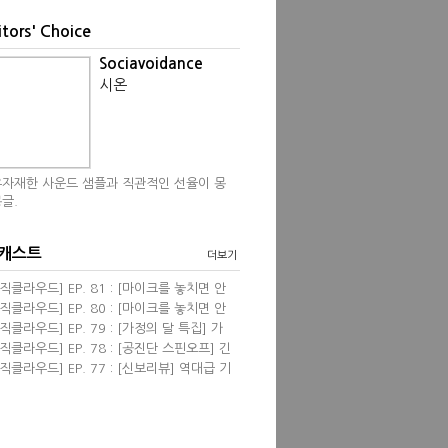
itors' Choice
Sociavoidance
시온
자재한 사운드 샘플과 직관적인 선율이 몽
글.
 캐스트
더보기
직클라우드] EP. 81 : [마이크를 놓치면 안
] 영화음악 <프리실라> with 한성현, 염동
직클라우드] EP. 80 : [마이크를 놓치면 안
 필자
] 신보 리뷰 wi...
직클라우드] EP. 79 : [가정의 달 특집] 가
 관련된 음악들 &...
직클라우드] EP. 78 : [공진단 스핀오프] 긴
진단! 2024 뮤...
직클라우드] EP. 77 : [신보리뷰] 역대급 기
견 & 4월의 K팝...