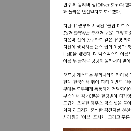
반주 위 올리버 심(Oliver Sim)
꽤 놀라운 변신일지도 모르겠다.
지난 11월부터 시작된 '클럽 미드 에어
DJ와 함께하는 축하와 구원, 그리고 
자음악 신의 창구와도 같은 유명 라
자신이 생각하는 댄스 팝의 이상과 축복
Hall)을 밟았다. 디 엑스엑스의 
이름 두 글자로 당당히 올라서며 말이
오프닝 게스트는 우리나라의 라이징 디제
현재 한국에서 퀴어 파티 이벤트 '셰이
무대는 모두에게 동등하게 전달되어야
부스에서 각 40분을 할당받아 디제잉
드럽게 조율한 하우스 믹스 셋을 풀어
치자 리그레가 준비한 격전지를 천천히 
세라핌의 '이브, 프시케, 그리고 푸른