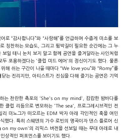
어로 “감사합니다”와 “사랑해”를 언급하며 수줍게 미소를 보
로 칭찬하는 모습도, 그리고 뜀박질이 필요한 순간에는 그 누
을 보일 테니 눈치 보지 말고 함께 공연을 즐겨달라는 사인처럼
모두 포용하겠다는 '클럽 미드 에어'의 정신이기도 했다. 물론
해 쉬는 구간이 나올 때마다 “We love you”와 “Romy”를
깨닫는 진리지만, 아티스트가 진심을 다해 즐기는 공연은 기억
 하는 찬란한 축포의 'She's on my mind', 캄캄한 밤바다를
 클럽 리듬으로 변모하는 'The sea', 프로그레시브적인 전
 카일리 미노그가 떠오르는 EDM 박자 아래 각인적인 훅을 여민
를 장식했다. 특히 스웨덴의 가수 로빈의 명곡이자 댄스 플로어 신
g on my own'의 리믹스 버전을 선보일 때는 무대 아래로 내
 인상적인 퍼포먼스를 보이기도 했다.