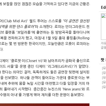
과 함께 보컬을 얹던 점잖은 모습을 기억하고 있다면 지금의 근황은
Ed
(Club Mid Air)' 월드 투어는 스스로를
“이 공연은 엄선된
성역을 위한 댄스 플로어”
라 소개한다. 로미는 언더그라운드 전
이브 플랫폼 '보일러룸'에 출연하는 등 방방곡곡을 돌아다니며
을 전파하고자 했고, 마침내 1월 9일 홍대 롤링홀(Rolling
이름으로는 몇 번 방문한 한국이지만, 오늘만큼은 오롯이 로미라는
자유
글몽
다.
팟
이 '클로젯 이(Closet Yi)'와 남아프리카 공화국 출신으로
드 서울'을 운영 중인 디제이 '리그레(LIGRYE)'가 맡았다.
[뮤
 한다는 의미인 걸까, 독특하게도 둘은 공연장 뒷편에 설치된
돼!
[뮤
교
돼!
을 선보였다. 하나둘 관객이 들어오는 가운데 클로젯 이는 부
[뮤
족과
[뮤
내며 추위에 몸을 녹일 시간을 마련했고 다들 입장을 거의 마
급 
[뮤
풀어내기 시작했다. 중간중간 뉴진스의 'New jeans'와 르
자회
 수염의 아내'를 가볍게 엮어 재치를 더한 운영이 돋보였다.