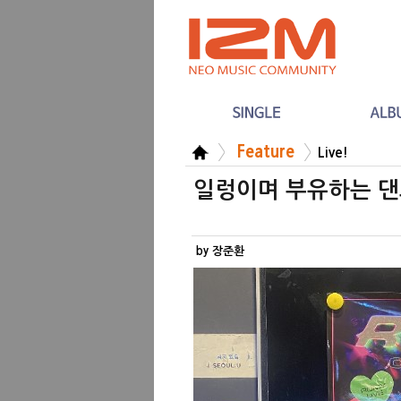
Feature
Live!
일렁이며 부유하는 댄스
by 장준환