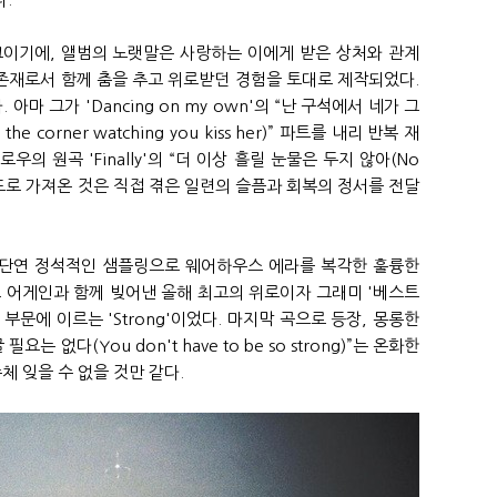
그이기에, 앨범의 노랫말은 사랑하는 이에게 받은 상처와 관계
 존재로서 함께 춤을 추고 위로받던 경험을 토대로 제작되었다.
 아마 그가 'Dancing on my own'의 “난 구석에서 네가 그
e corner watching you kiss her)” 파트를 내리 반복 재
우의 원곡 'Finally'의 “더 이상 흘릴 눈물은 두지 않아(No
 인터루드로 가져온 것은 직접 겪은 일련의 슬픔과 회복의 정서를 전달
단연 정석적인 샘플링으로 웨어하우스 에라를 복각한 훌륭한
와 프레드 어게인과 함께 빚어낸 올해 최고의 위로이자 그래미 '베스트
문에 이르는 'Strong'이었다. 마지막 곡으로 등장, 몽롱한
 없다(You don't have to be so strong)”는 온화한
체 잊을 수 없을 것만 같다.