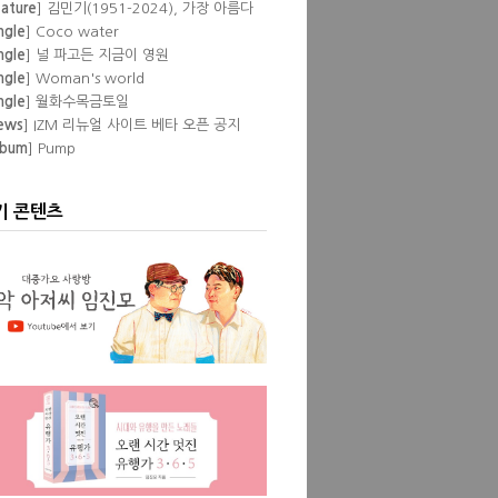
eature
] 김민기(1951-2024), 가장 아름다
 뒷것
ngle
] Coco water
ngle
] 널 파고든 지금이 영원
ngle
] Woman's world
ngle
] 월화수목금토일
ews
] IZM 리뉴얼 사이트 베타 오픈 공지
lbum
] Pump
eature
] 이즘 필자들이 뽑은 '내 인생 최고
공연'
lbum
] Love Episode
기 콘텐츠
ngle
] Don't
ngle
] Show pony
ngle
] Blessed