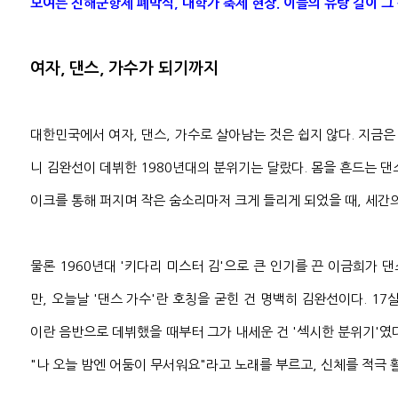
모여든 진해군항제 폐막식, 대학가 축제 현장. 이들의 유랑 길이 그
여자, 댄스, 가수가 되기까지
대한민국에서 여자, 댄스, 가수로 살아남는 것은 쉽지 않다. 지금
니 김완선이 데뷔한 1980년대의 분위기는 달랐다. 몸을 흔드는 댄
이크를 통해 퍼지며 작은 숨소리마저 크게 들리게 되었을 때, 세간의
물론 1960년대 '키다리 미스터 김'으로 큰 인기를 끈 이금희가 
만, 오늘날 '댄스 가수'란 호칭을 굳힌 건 명백히 김완선이다. 17살
이란 음반으로 데뷔했을 때부터 그가 내세운 건 '섹시한 분위기'였
"나 오늘 밤엔 어둠이 무서워요"라고 노래를 부르고, 신체를 적극 