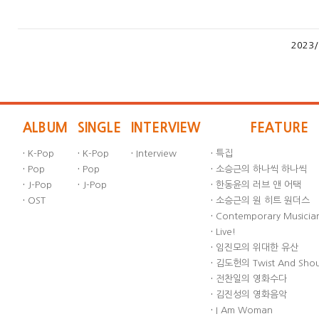
2023/
ALBUM
SINGLE
INTERVIEW
FEATURE
·
K-Pop
·
K-Pop
·
Interview
·
특집
·
Pop
·
Pop
·
소승근의 하나씩 하나씩
·
J-Pop
·
J-Pop
·
한동윤의 러브 앤 어택
·
OST
·
소승근의 원 히트 원더스
·
Contemporary Musician
·
Live!
·
임진모의 위대한 유산
·
김도헌의 Twist And Sho
·
전찬일의 영화수다
·
김진성의 영화음악
·
I Am Woman