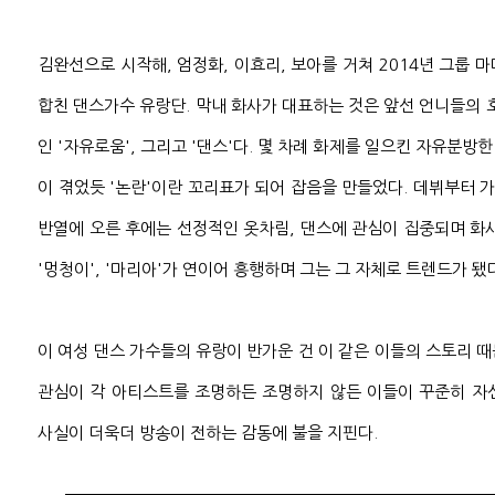
김완선으로 시작해, 엄정화, 이효리, 보아를 거쳐 2014년 그룹 
합친 댄스가수 유랑단. 막내 화사가 대표하는 것은 앞선 언니들의 
인 '자유로움', 그리고 '댄스'다. 몇 차례 화제를 일으킨 자유분방
이 겪었듯 '논란'이란 꼬리표가 되어 잡음을 만들었다. 데뷔부터
반열에 오른 후에는 선정적인 옷차림, 댄스에 관심이 집중되며 화
'멍청이', '마리아'가 연이어 흥행하며 그는 그 자체로 트렌드가 됐
이 여성 댄스 가수들의 유랑이 반가운 건 이 같은 이들의 스토리 
관심이 각 아티스트를 조명하든 조명하지 않든 이들이 꾸준히 자
사실이 더욱더 방송이 전하는 감동에 불을 지핀다.