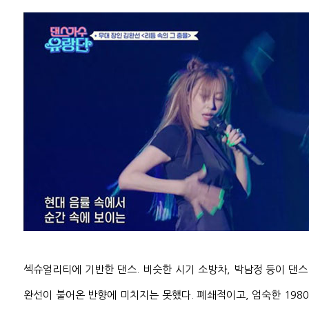
섹슈얼리티에 기반한 댄스. 비슷한 시기 소방차, 박남정 등이 댄스
완선이 불어온 반향에 미치지는 못했다. 폐쇄적이고, 엄숙한 19