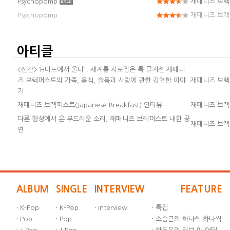
Psychopomp
재패니즈 브
Psychopomp
재패니즈 브
아티클
<신간> ‘H마트에서 울다’ : 세계를 사로잡은 록 뮤지션 재패니
즈 브렉퍼스트의 가족, 음식, 슬픔과 사랑에 관한 강렬한 이야
재패니즈 브
기
재패니즈 브렉퍼스트(Japanese Breakfast) 인터뷰
재패니즈 브
다른 행성에서 온 부드러운 소리, 재패니즈 브렉퍼스트 내한 공
재패니즈 브
연
ALBUM
SINGLE
INTERVIEW
FEATURE
·
K-Pop
·
K-Pop
·
Interview
·
특집
·
Pop
·
Pop
·
소승근의 하나씩 하나씩