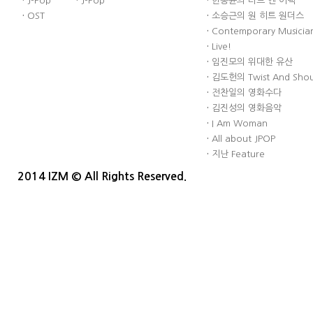
·
J-Pop
·
J-Pop
·
한동윤의 러브 앤 어택
·
OST
·
소승근의 원 히트 원더스
·
Contemporary Musician
·
Live!
·
임진모의 위대한 유산
·
김도헌의 Twist And Sho
·
전찬일의 영화수다
·
김진성의 영화음악
·
I Am Woman
·
All about JPOP
·
지난 Feature
2014 IZM © All Rights Reserved.