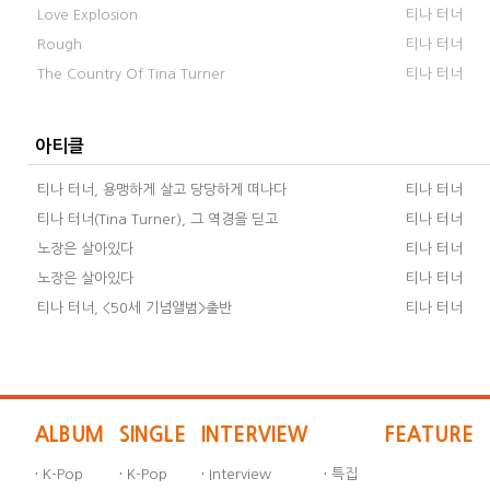
Love Explosion
티나 터너
Rough
티나 터너
The Country Of Tina Turner
티나 터너
아티클
티나 터너, 용맹하게 살고 당당하게 떠나다
티나 터너
티나 터너(Tina Turner), 그 역경을 딛고
티나 터너
노장은 살아있다
티나 터너
노장은 살아있다
티나 터너
티나 터너, <50세 기념앨범>출반
티나 터너
ALBUM
SINGLE
INTERVIEW
FEATURE
·
K-Pop
·
K-Pop
·
Interview
·
특집