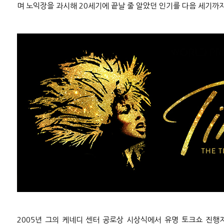
며 노익장을 과시해 20세기에 끝날 줄 알았던 인기를 다음 세기까
2005년 그의 케네디 센터 공로상 시상식에서 유명 토크쇼 진행