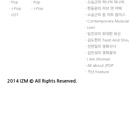
·
Pop
·
Pop
·
소승근의 하나씩 하나씩
·
J-Pop
·
J-Pop
·
한동윤의 러브 앤 어택
·
OST
·
소승근의 원 히트 원더스
·
Contemporary Musician
·
Live!
·
임진모의 위대한 유산
·
김도헌의 Twist And Sho
·
전찬일의 영화수다
·
김진성의 영화음악
·
I Am Woman
·
All about JPOP
·
지난 Feature
2014 IZM © All Rights Reserved.