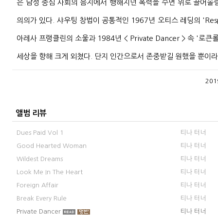
은 남성 중심 사회의 음지에서 행해지던 폭력을 수면 위로 끌어올
의의가 있다. 샤우팅 창법이 공통적인 1967년 오티스 레딩의 'Resp
아레사 프랭클린의 소울과 1984년 < Private Dancer > 속 '
세상을 향해 크게 외쳤다. 단지 인간으로서 존중받길 원했을 뿐이라
201
앨범 리뷰
Dues Paid Vol 1
티나 터너
Good Hearted Woman
티나 터너
Wildest Dreams
티나 터너
Look Me In The Heart
티나 터너
Foreign Affair
티나 터너
Break Every Rule
티나 터너
Private Dancer
티나 터너