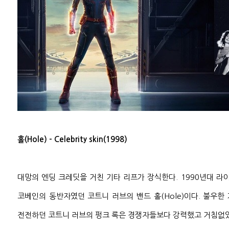
홀(Hole) - Celebrity skin(1998)
대망의 엔딩 크레딧을 거친 기타 리프가 장식한다. 1990년대 라
코베인의 동반자였던 코트니 러브의 밴드 홀(Hole)이다. 불우
전전하던 코트니 러브의 펑크 록은 경쟁자들보다 강력했고 거침없