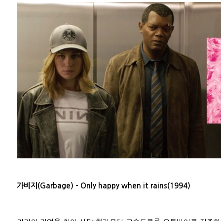
가비지(Garbage) - Only happy when it rains(1994)