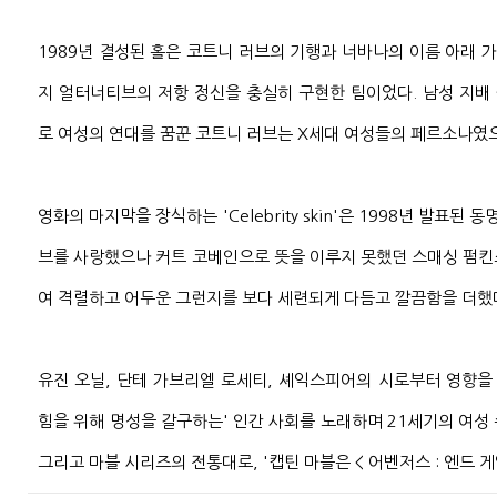
1989년 결성된 홀은 코트니 러브의 기행과 너바나의 이름 아래
지 얼터너티브의 저항 정신을 충실히 구현한 팀이었다. 남성 지배
로 여성의 연대를 꿈꾼 코트니 러브는 X세대 여성들의 페르소나였
영화의 마지막을 장식하는 'Celebrity skin'은 1998년 발표된 
브를 사랑했으나 커트 코베인으로 뜻을 이루지 못했던 스매싱 펌킨
여 격렬하고 어두운 그런지를 보다 세련되게 다듬고 깔끔함을 더했
유진 오닐, 단테 가브리엘 로세티, 셰익스피어의 시로부터 영향을 받은 'C
힘을 위해 명성을 갈구하는' 인간 사회를 노래하며 21세기의 여성
그리고 마블 시리즈의 전통대로, '캡틴 마블은 < 어벤저스 : 엔드 게