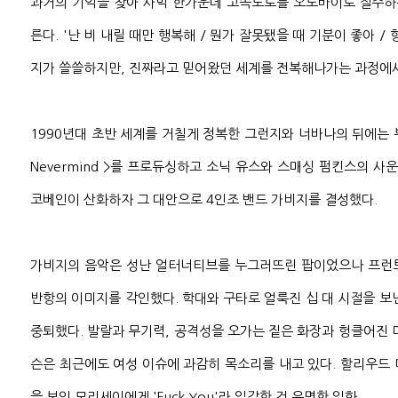
과거의 기억을 찾아 사막 한가운데 고속도로를 오토바이로 질주하는
른다. '난 비 내릴 때만 행복해 / 뭔가 잘못됐을 때 기분이 좋아 /
지가 쓸쓸하지만, 진짜라고 믿어왔던 세계를 전복해나가는 과정에서
1990년대 초반 세계를 거칠게 정복한 그런지와 너바나의 뒤에는 부치 빅
Nevermind >를 프로듀싱하고 소닉 유스와 스매싱 펌킨스의 사운
코베인이 산화하자 그 대안으로 4인조 밴드 가비지를 결성했다.
가비지의 음악은 성난 얼터너티브를 누그러뜨린 팝이었으나 프런
반항의 이미지를 각인했다. 학대와 구타로 얼룩진 십 대 시절을 보
중퇴했다. 발랄과 무기력, 공격성을 오가는 짙은 화장과 헝클어진 
슨은 최근에도 여성 이슈에 과감히 목소리를 내고 있다. 할리우드
을 보인 모리세이에게 'Fuck You'라 일갈한 건 유명한 일화.