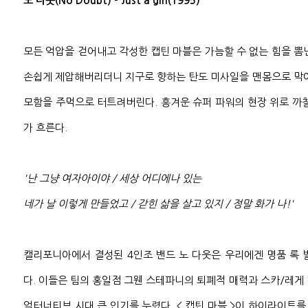
노 다웃(No Doubt) - Just a girl(1995)
모든 억압을 걷어내고 각성한 캡틴 마블은 가늠할 수 없는 힘을 뽐
손쉽게 제압해버리더니 지구로 향하는 탄도 미사일을 맨몸으로 막아
모함을 주먹으로 터트려버린다. 흥겨운 슈퍼 파워의 현장 위로 까
가 흐른다.
'난 그냥 여자아이야 / 세상 어디에나 있는
네가 날 이렇게 만들었고 / 갇힌 삶을 살고 있지 / 정말 화가 나!'
캘리포니아에서 결성된 4인조 밴드 노 다웃은 우리에겐 명품 록 발라드
다. 이들은 팀의 홍일점 그웬 스테파니의 퇴폐적 매력과 스카/레게
얼터너티브 시대 큰 인기를 누렸다. < 캡틴 마블 >이 하이라이트를 맡긴 '