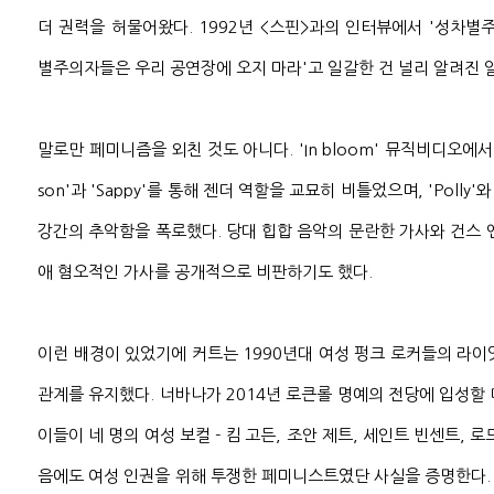
더 권력을 허물어왔다. 1992년 <스핀>과의 인터뷰에서 '성차별
별주의자들은 우리 공연장에 오지 마라'고 일갈한 건 널리 알려진 
말로만 페미니즘을 외친 것도 아니다. 'In bloom' 뮤직비디오에서 
son'과 'Sappy'를 통해 젠더 역할을 교묘히 비틀었으며, 'Polly'
강간의 추악함을 폭로했다. 당대 힙합 음악의 문란한 가사와 건스 
애 혐오적인 가사를 공개적으로 비판하기도 했다.
이런 배경이 있었기에 커트는 1990년대 여성 펑크 로커들의 라이엇 걸(
관계를 유지했다. 너바나가 2014년 로큰롤 명예의 전당에 입성할
이들이 네 명의 여성 보컬 - 킴 고든, 조안 제트, 세인트 빈센트, 
음에도 여성 인권을 위해 투쟁한 페미니스트였단 사실을 증명한다.