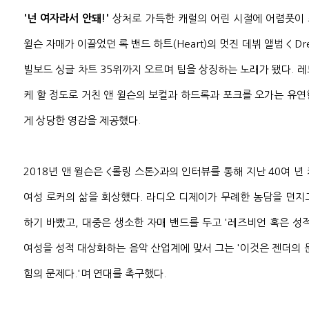
'넌 여자라서 안돼!'
상처로 가득한 캐럴의 어린 시절에 어렴풋이 스
윌슨 자매가 이끌었던 록 밴드 하트(Heart)의 멋진 데뷔 앨범 < Dre
빌보드 싱글 차트 35위까지 오르며 팀을 상징하는 노래가 됐다. 
케 할 정도로 거친 앤 윌슨의 보컬과 하드록과 포크를 오가는 유
게 상당한 영감을 제공했다.
2018년 앤 윌슨은 <롤링 스톤>과의 인터뷰를 통해 지난 40여 년
여성 로커의 삶을 회상했다. 라디오 디제이가 무례한 농담을 던지
하기 바빴고, 대중은 생소한 자매 밴드를 두고 '레즈비언 혹은 성
여성을 성적 대상화하는 음악 산업계에 맞서 그는 '이것은 젠더의 
힘의 문제다.'며 연대를 촉구했다.