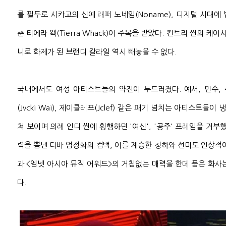
를 필두로 시카고의 신예 래퍼 노네임(Noname), 디지털 시대에 
춘 티에라 왝(Tierra Whack)이 주목을 받았다. 컨트리 씬의 
니로 화제가 된 브랜디 칼라일 역시 빼놓을 수 없다.
국내에서도 여성 아티스트들의 약진이 두드러졌다. 예서, 민수, 수민,
(Jvcki Wai), 제이클레프(Jclef) 같은 패기 넘치는 아티스트
쳐 보이며 의례 인디 씬에 횡행하던 '여신', '공주' 프레임을 거부
력을 뽐낸 디바 엄정화의 컴백, 이를 계승한 청하와 선미도 인상적이
과 <엠넷 아시아 뮤직 어워드>의 거침없는 매력을 한데 품은 화사
다.