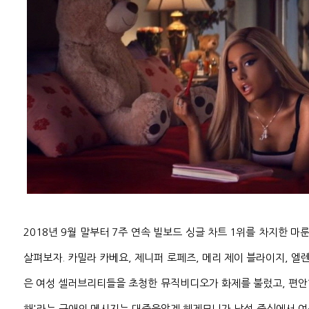
2018년 9월 말부터 7주 연속 빌보드 싱글 차트 1위를 차지한 마룬 파이
살펴보자. 카밀라 카베요, 제니퍼 로페즈, 메리 제이 블라이지, 엘렌
은 여성 셀러브리티들을 초청한 뮤직비디오가 화제를 불렀고, 편안한
해'라는 구애의 메시지는 대중음악계 헤게모니가 남성 중심에서 여