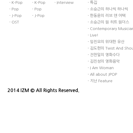
·
K-Pop
·
K-Pop
·
Interview
·
특집
·
Pop
·
Pop
·
소승근의 하나씩 하나씩
·
J-Pop
·
J-Pop
·
한동윤의 러브 앤 어택
·
OST
·
소승근의 원 히트 원더스
·
Contemporary Musician
·
Live!
·
임진모의 위대한 유산
·
김도헌의 Twist And Sho
·
전찬일의 영화수다
·
김진성의 영화음악
·
I Am Woman
·
All about JPOP
·
지난 Feature
2014 IZM © All Rights Reserved.