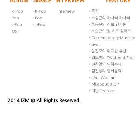
ALBUM
SINGLE
INTERVIEW
FEATURE
·
K-Pop
·
K-Pop
·
Interview
·
특집
·
Pop
·
Pop
·
소승근의 하나씩 하나씩
·
J-Pop
·
J-Pop
·
한동윤의 러브 앤 어택
·
OST
·
소승근의 원 히트 원더스
·
Contemporary Musician
·
Live!
·
임진모의 위대한 유산
·
김도헌의 Twist And Sho
·
전찬일의 영화수다
·
김진성의 영화음악
·
I Am Woman
·
All about JPOP
·
지난 Feature
2014 IZM © All Rights Reserved.