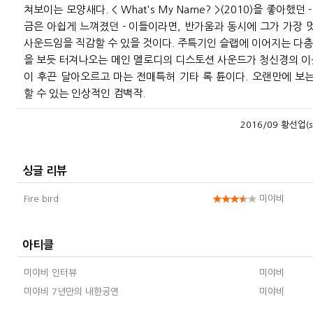
쳐보이는 모양새다. < What's My Name? >(2010)을 좋아했던
금은 아쉽게 느껴졌던 - 이들이라면, 반가움과 동시에 그가 가장 
사운드임을 직감할 수 있을 것이다. 주특기인 슬랩에 이어지는 다층
을 보듯 터져나오는 메인 멜로디의 디스토션 사운드가 청신경의 이
이 후끈 달아오르고 마는 전매특허 기타 록 튠이다. 오랜만에 보
할 수 있는 인상적인 컴백작.
2016/09 황선업(s
싱글 리뷰
Fire bird
미야비
아티클
미야비 인터뷰
미야비
미야비 7년만의 내한공연
미야비