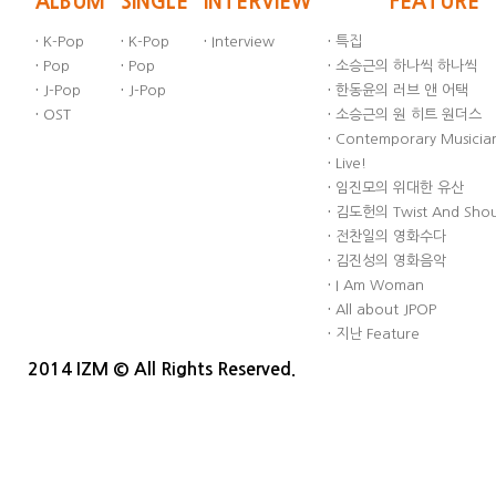
ALBUM
SINGLE
INTERVIEW
FEATURE
·
K-Pop
·
K-Pop
·
Interview
·
특집
·
Pop
·
Pop
·
소승근의 하나씩 하나씩
·
J-Pop
·
J-Pop
·
한동윤의 러브 앤 어택
·
OST
·
소승근의 원 히트 원더스
·
Contemporary Musician
·
Live!
·
임진모의 위대한 유산
·
김도헌의 Twist And Sho
·
전찬일의 영화수다
·
김진성의 영화음악
·
I Am Woman
·
All about JPOP
·
지난 Feature
2014 IZM © All Rights Reserved.