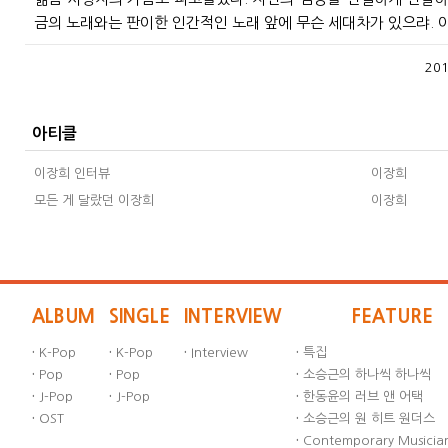
금의 노래와는 판이한 인간적인 노래 앞에 무슨 세대차가 있으랴. 
201
아티클
이장희 인터뷰
이장희
모든 게 달랐던 이장희
이장희
ALBUM
SINGLE
INTERVIEW
FEATURE
·
K-Pop
·
K-Pop
·
Interview
·
특집
·
Pop
·
Pop
·
소승근의 하나씩 하나씩
·
J-Pop
·
J-Pop
·
한동윤의 러브 앤 어택
·
OST
·
소승근의 원 히트 원더스
·
Contemporary Musician