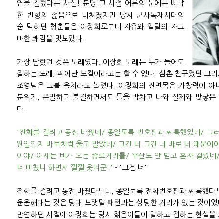
염을 길렀다는 사실! 분명 그 시절 어른의 눈에는 삐딱
한 반항의 젊음으로 비쳐졌지만 당시 군사독재시대의
숨 막히던 청춘들은 이장희로부터 자유와 일탈의 자그
마한 쾌감을 맛보았다.
가장 달랐던 것은 노래였다. 이장희 노래는 누가 들어도
잘하는 노래, 뛰어난 보컬이라고는 할 수 없다. 삼촌 친구였던 그
조영남은 그를 음치라고 놀렸다. 이장희의 진면목은 가창력이 아
분위기, 은밀하고 불길하면서도 틀을 박차고 나와 실제와 맞닿은
다.
'전화를 걸려고 동전 바꿨네/ 종일토록 번호판과 씨름했었네/ 그
웬일인지 바보처럼 울고 말았네/ 그건 너 그건 너 바로 너 때문이야/
이야/ 어제는 비가 오는 종로거리를/ 우산도 안 받고 혼자 걸었네
너 미쳤니 하면서 껄껄 웃더군..'
- '그건 너'
전화를 걸려고 동전 바꿨다느니, 종일토록 전화번호판과 씨름했다느
운운해대는 것은 당대 노랫말 패턴과는 상당한 거리가 있는 것이었
만연하던 시절에 이장희는 당시 젊은이들이 말하고 접하는 현실을 