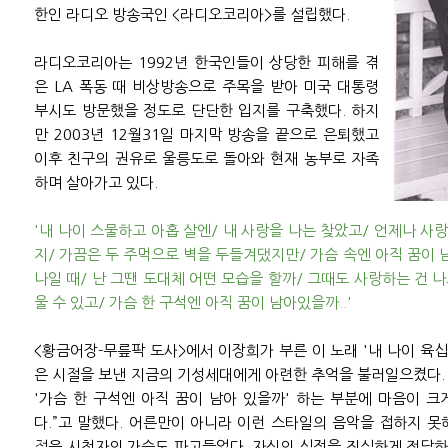
한인 라디오 방송국인 <라디오코리아>를 설립했다.
라디오코리아는 1992년 한국인들이 상당한 피해를 겪
은 LA 폭동 때 비상방송으로 주목을 받아 미국 대통령
부시도 방문했을 정도로 단단한 입지를 구축했다. 하지
만 2003년 12월31일 마지막 방송을 끝으로 은퇴했고
이후 친구의 권유로 울릉도로 돌아와 현재 농부로 자족
하며 살아가고 있다.
'내 나이 스물하고 아홉 살엔/ 내 사랑을 나는 찾았고/ 언제나 사랑
지/ 가끔은 두 주먹으로 벽을 두들겨댔지만/ 가슴 속엔 아직 꿈이 
나일 때/ 난 그땐 도대체 어떤 모습을 할까/ 그때도 사랑하는 건 나
울 수 있고/ 가슴 한 구석엔 아직 꿈이 남아있을까..'
<황금어장-무릎팍 도사>에서 이장희가 부른 이 노래 '내 나이 육십
은 시절을 보낸 지금의 기성세대에게 아련한 추억을 불러일으켰다. 
'가슴 한 구석엔 아직 꿈이 남아 있을까' 하는 부분에 마음이 
다.”고 말했다. 어른만이 아니라 이런 스타일의 음악을 접하지 
젊음 시청자의 가슴도 파고들었다. 자신의 심정을 진실하게 전달하