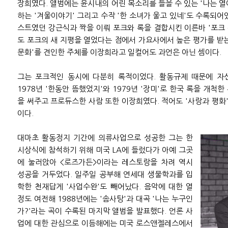
장희였다. 앨범에는 윤시내의 어린 목소리를 들을 수 있는 '나는 
하는 '겨울이야기' 그리고 수작 '한 소녀가 울고 있네'도 수록되어
스트였던 강근식과 짝을 이뤄 포크와 록을 결합시킨 이른바 '포크 
도 포크의 새 지평을 열었다는 점에서 가요사에서 높은 평가를 받
문화'를 견인한 주체를 이장희라고 일컬어도 과언은 아닌 셈이다.
그는 포크적인 동시에 다분히 록적이었다. 활동규제 때문에 자
1978년 '한동안 뜸했었지'와 1979년 '장미'로 한국 록을 개척한
을 써주고 프로듀스한 사람 또한 이장희였다. 적어도 '사랑과 평화'
이다.
대마초 활동정지 기간에 의류사업으로 성공한 그는 한
시상식에 참석하기 위해 미국 LA에 들렀다가 아예 그곳
에 눌러앉아 <로즈가든>이라는 레스토랑을 차려 역시
성공을 거두었다. 일주일 공부해 연세대 생물학과를 입
학한 천재답게 '사업수완'도 빼어났다. 음악에 대한 열
정도 여전해 1988년에는 '솜사탕'과 대곡 '나는 누구인
가?'라는 곡이 수록된 마지막 앨범을 발표했다. 언론 사
업에 대한 관심으로 이듬해에는 미국 로스앤젤레스에서