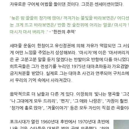
자유로운 구어체 어법을 들이댄 것이다. 그것은 센세이션이었다.
'늦은 밤 쓸쓸히 창가에 앉아/ 꺼져가는 불빛을 바라보면은/ 어디선
눈 크게 뜨고 바라보면은/ 반쯤 찬 술잔위에 어리는 얼굴/ 마시자 
마시자 마셔 버리자..'
- '한잔의 추억'
새마을 운동이 한창이고 유신정권에 의해 자유가 억압되던 그 서
게 어떤 느낌을 주었는지 상상해보라. '마시자'에 이은 '마셔버리자
은 곧 고분고분 말을 듣지 않겠다는 반발이요 반항에 다름 아니었다
히트곡들은 그가 전성기를 누리던 1975년 대마초파동과 가요검열
금지처분을 받았다. 실제로 그는 대마초 사건과 연루되어 구치소
서 우리의 기억 속에서 사라져갔다.
음악적으로 더 남들과 다른 게 있다. 이장희의 빛나는 명곡들 '그건
'나 그대에게 모두 드리리', '편지', '그 애와 나랑은', '자정이 훨씬
'창가에 홀로 앉아', '겨울이야기' 등은 모두 자신이 직접 쓴 곡들
포크시대가 열린 1960년대 후반에서 1970년대 초반에
나온 젊은 스타들은 대체로 번안 곡에 의존했다. '하얀