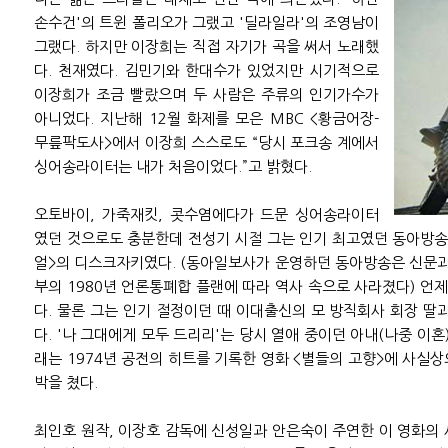
손수건'의 트윈 폴리오가 그랬고 '딜라일라'의 조영남이
그랬다. 하지만 이장희는 직접 자기가 곡을 써서 노래했
다. 천재였다. 김민기와 한대수가 있었지만 시기적으로
이장희가 조금 빨랐으며 두 사람은 주류의 인기가수가
아니었다. 지난해 12월 화제를 모은 MBC <황금어장-
무릎팍도사>에서 이장희 스스로도 “당시 포크송 계에서
싱어송라이터는 내가 처음이었다.”고 밝혔다.
오토바이, 가죽재킷, 콧수염에다가 드문 싱어송라이터
였던 것으로도 충분한데 전성기 시절 그는 인기 최고였던 동아방송(
얼>의 디스크자키였다. (동아일보사가 운영하던 동아방송은 신문과
부의 1980년 언론통폐합 플랜에 따라 역사 속으로 사라졌다) 언제
다. 물론 그는 인기 절정이던 때 이대출신의 모 방직회사 회장 딸
다. '나 그대에게 모두 드리리'는 당시 열애 중이던 아내(나중 이혼
래는 1974년 공전의 히트를 기록한 영화 <별들의 고향>에 사실
박을 쳤다.
최인호 원작, 이장호 감독에 신성일과 안은숙이 주연한 이 영화의