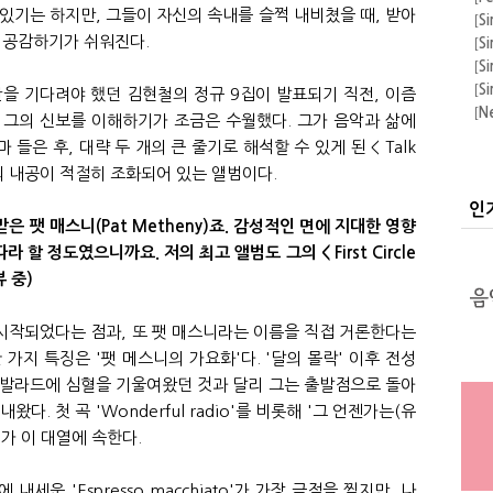
[
Si
있기는 하지만, 그들이 자신의 속내를 슬쩍 내비쳤을 때, 받아
[
Si
 공감하기가 쉬워진다.
[
Si
[
Si
을 기다려야 했던 김현철의 정규 9집이 발표되기 직전, 이즘
[
N
[
A
 그의 신보를 이해하기가 조금은 수월했다. 그가 음악과 삶에
[
F
은 후, 대략 두 개의 큰 줄기로 해석할 수 있게 된 < Talk
의 
[
A
재의 내공이 적절히 조화되어 있는 앨범이다.
[
Si
인
[
Si
은 팻 매스니(Pat Metheny)죠. 감성적인 면에 지대한 영향
 할 정도였으니까요. 저의 최고 앨범도 그의 < First Circle
뷰 중)
 시작되었다는 점과, 또 팻 매스니라는 이름을 직접 거론한다는
 가지 특징은 '팻 메스니의 가요화'다. '달의 몰락' 이후 전성
 발라드에 심혈을 기울여왔던 것과 달리 그는 출발점으로 돌아
. 첫 곡 'Wonderful radio'를 비롯해 '그 언젠가는(유
iato'가 이 대열에 속한다.
세운 'Espresso macchiato'가 가장 극점을 찍지만, 나