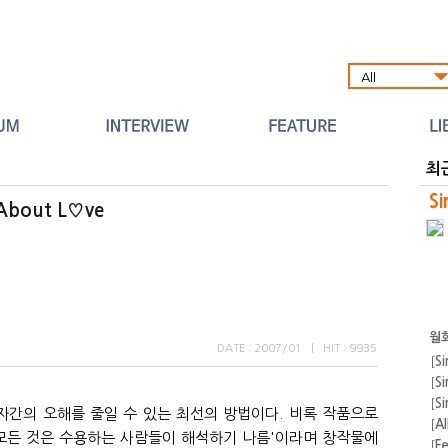
Al
최
Si
 About L♡ve
월
DATE : 2007/01
|
HIT : 9935
[
Si
[
Si
[
Si
[
A
자간의 오해를 줄일 수 있는 최선의 방법이다. 비록 작품으로
[
F
'모든 것은 수용하는 사람들이 해석하기 나름'이라며 창작물에
운