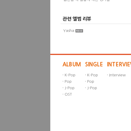
관련 앨범 리뷰
Yasha
ALBUM
SINGLE
INTERVI
·
K-Pop
·
K-Pop
·
Interview
·
Pop
·
Pop
·
J-Pop
·
J-Pop
·
OST