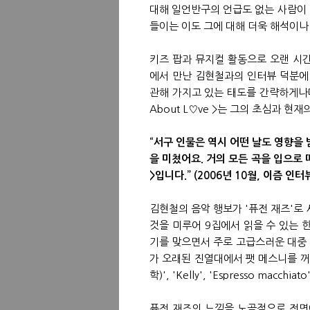
대해 일언반구의 언급도 없는 사람이 
들이는 이도 그에 대해 더욱 해석이나
키즈 팝과 뮤지컬 활동으로 오랜 시간
에서 만난 김현철과의 인터뷰 덕분에
관해 가지고 있는 태도를 간략하게나마 들
About L♡ve >는 그의 초심과 현
“서구 인물은 역시 어떤 날도 영향을 받
을 미쳤어요. 거의 모든 곡을 입으로 따라
>입니다.” (2006년 10월, 이즘 인터
김현철의 음악 행보가 '퓨전 재즈'로
것을 미루어 9집에서 읽을 수 있는 한
기를 맞으면서 주로 고급스러운 대중
가 오래된 진열대에서 팻 메스니를 꺼내왔다
학)', 'Kelly', 'Espresso macch
퓨전 재즈의 느낌을 노골적으로 전면에 내