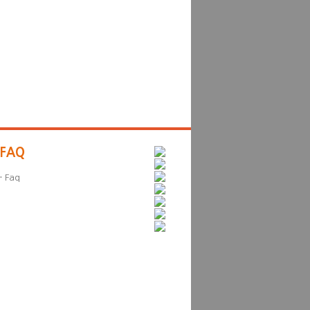
FAQ
·
Faq