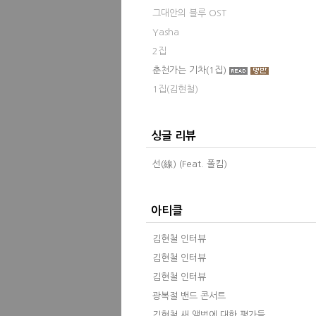
그대안의 블루 OST
Yasha
2집
춘천가는 기차(1집)
1집(김현철)
싱글 리뷰
선(線) (Feat. 폴킴)
아티클
김현철 인터뷰
김현철 인터뷰
김현철 인터뷰
광복절 밴드 콘서트
김현철 새 앨범에 대한 평가들