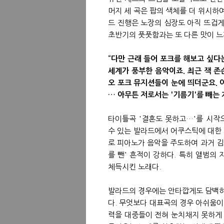
머지 세 곡은 팝의 색체를 더 위시하
드 진행은 노장의 심장도 아직 뜨겁게
초반기의 풋풋함과는 또 다른 맛이 느
“다만 근래 들어 포크를 해보고 싶다
세계가 풍부한 음악이죠. 최근 잭 존슨(J
오 포크 뮤지션들이 눈에 띄더군요. 
… 아무튼 저로서는 '기름기'를 빼는 
타이틀곡 '결혼도 못하고…'를 시작으
수 있는 발라드에서 어쿠스틱에 대한 
로 피아노가 음악을 주도하여 과거 김
를 뺀' 흔적이 강하다. 특히 앨범의 지향
체득시킨 노래다.
발라드의 경우에는 안타깝게도 담백하
다. 무엇보다 대표곡의 경우 아쉬움이
력을 대중들이 전혀 눈치채지 못하게 