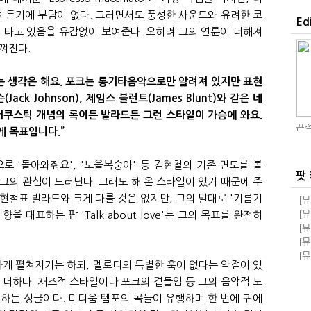
여 듣기에 부담이 없다. 그러면서도 풍성한 사운드와 유려한 코
Ed
 타고 있음을 유감없이 보여준다. 오히려 그의 연륜이 더해져
껴진다.
는 생각은 해요. 포크는 통기타음악으로만 알려져 있지만 표현
ack Johnson), 제임스 블런트(James Blunt)와 같은 네
어쿠스틱 개념의 록이든 발라드든 그런 스타일이 가슴에 와요.
끈적
게 목표입니다.”
로 '돌아와줘요', '노을복숭아' 등 김현철의 기존 면모를 볼
팟
그의 관심이 드러난다. 그래도 해 온 스타일이 있기 때문에 주
현철표 발라드와 크게 다를 것은 없지만, 그의 말대로 '기름기
[뮤
돼!
을 대표하는 팝 'Talk about love'는 그의 목표를 완전히
[뮤
교
돼!
[뮤
족과
[뮤
급 
[뮤
게 펼쳐지기는 하되, 멜로디의 특별한 훅이 없다는 약점이 있
자회
 더하다. 재즈적 스타일이나 포크의 곁들임 등 그의 음악적 노
하는 싱글이다. 미디움 템포의 곡들이 유행하며 한 번에 귀에