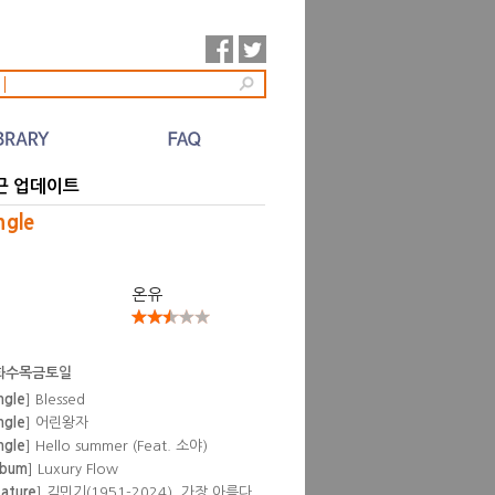
l
근 업데이트
ngle
온유
화수목금토일
ngle
] Blessed
ngle
] 어린왕자
ngle
] Hello summer (Feat. 소야)
lbum
] Luxury Flow
eature
] 김민기(1951-2024), 가장 아름다
 뒷것