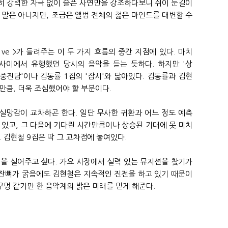
히 강력한 자극 없이 슬픈 사연만을 강조하다보니 쉬이 눈길이
 말은 아니지만, 조금은 앨범 전체의 젊은 마인드를 대변할 수
 L♡ve >가 들려주는 이 두 가지 흐름의 중간 지점에 있다. 마치
 사이에서 유행했던 당시의 음악을 듣는 듯하다. 하지만 '상
취중진담'이나 김동률 1집의 '잠시'와 닮아있다. 김동률과 김현
만큼, 더욱 조심했어야 할 부분이다.
실망감이 교차하곤 한다. 일단 무사한 귀환과 어느 정도 예측
 있고, 그 다음에 기다린 시간만큼이나 상승된 기대에 못 미치
 김현철 9집은 딱 그 교차점에 놓여있다.
을 실어주고 싶다. 가요 시장에서 실력 있는 뮤지션을 찾기가
 잔뼈가 굵음에도 김현철은 지속적인 진전을 하고 있기 때문이
구멍 같기만 한 음악계의 밝은 미래를 믿게 해준다.