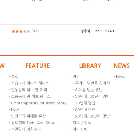
야샤
정우식
1992
6740
EW
FEATURE
LIBRARY
NEWS
·
특집
·
명반
·
News
·
소승근의 하나씩 하나씩
·
우리의 명반을 찾아서
·
한동윤의 러브 앤 어택
·
시대를 빛낸 명반
·
소승근의 원 히트 원더스
·
50년대, 60년대 명반
·
Contemporary Musician Story
·
70년대 명반
·
Live!
·
80년대 명반
·
임진모의 위대한 유산
·
90년대, 00년대 명반
·
김도헌의 Twist And Shout
·
장르 / 상식
·
전찬일의 영화수다
·
아티스트