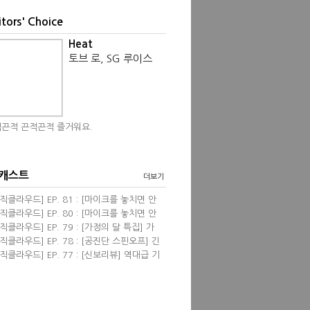
itors' Choice
Heat
토브 로, SG 루이스
끈적 끈적끈적 즐거워요.
 캐스트
더보기
직클라우드] EP. 81 : [마이크를 놓치면 안
] 영화음악 <프리실라> with 한성현, 염동
직클라우드] EP. 80 : [마이크를 놓치면 안
 필자
] 신보 리뷰 wi...
직클라우드] EP. 79 : [가정의 달 특집] 가
 관련된 음악들 &...
직클라우드] EP. 78 : [공진단 스핀오프] 긴
진단! 2024 뮤...
직클라우드] EP. 77 : [신보리뷰] 역대급 기
견 & 4월의 K팝...