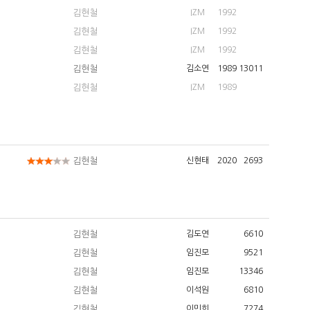
김현철
IZM
1992
김현철
IZM
1992
김현철
IZM
1992
김현철
김소연
1989
13011
김현철
IZM
1989
김현철
신현태
2020
2693
김현철
김도연
6610
김현철
임진모
9521
김현철
임진모
13346
김현철
이석원
6810
김현철
이민희
7274