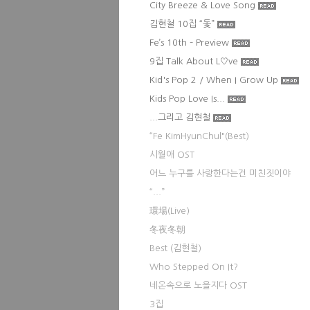
City Breeze & Love Song
김현철 10집 “돛”
Fe’s 10th – Preview
9집 Talk About L♡ve
Kid's Pop 2 / When I Grow Up
Kids Pop Love Is...
...그리고 김현철
“Fe KimHyunChul"(Best)
시월애 OST
어느 누구를 사랑한다는건 미친짓이야
“...”
環場(Live)
冬夜冬朝
Best (김현철)
Who Stepped On It?
네온속으로 노을지다 OST
3집