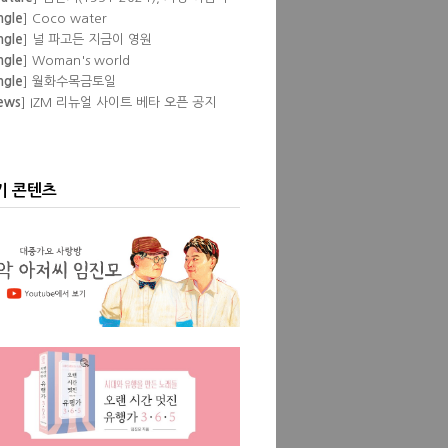
ngle
] Coco water
ngle
] 널 파고든 지금이 영원
ngle
] Woman's world
ngle
] 월화수목금토일
ews
] IZM 리뉴얼 사이트 베타 오픈 공지
lbum
] Pump
eature
] 이즘 필자들이 뽑은 '내 인생 최고
공연'
lbum
] Love Episode
ngle
] Don't
기 콘텐츠
ngle
] Show pony