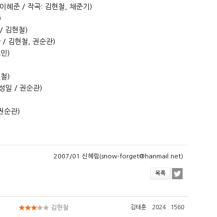
철, 이혜준 / 작곡: 김현철, 채준기)
)
 / 김현철)
 / 김현철, 권순관)
민)
철)
 최성일 / 권순관)
/ 권순관)
2007/01 신혜림(snow-forget@hanmail.net)
김현철
김태훈
2024
1560