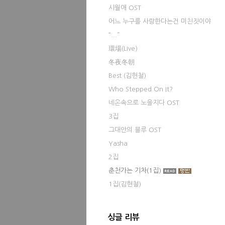
시월애 OST
어느 누구를 사랑한다는건 미친짓이야
“...”
環場(Live)
冬夜冬朝
Best (김현철)
Who Stepped On It?
네온속으로 노을지다 OST
3집
그대안의 블루 OST
Yasha
2집
춘천가는 기차(1집)
1집(김현철)
싱글 리뷰