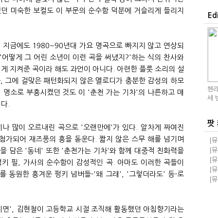
했던 미숙한 보컬도 이 부문의 순수함 덕분에 거슬리게 들리지
Ed
 지금에도 1980~90년대 가요 명곡으로 빠지지 않고 연상되
. '어떻게 그 어린 소년이 이런 곡을 써냈지?'하는 식의 찬사와
넘게 지켜준 곡이라 해도 과언이 아니다. 아련한 플룻 소리의 설
, 그에 걸맞은 패턴화되지 않은 멜로디가 충분한 감성의 하모
헨리
 명소로 부흥시켰던 것도 이 '춘천 가는 기차'의 나른하고 매
세 
다.
팟
나 많이 오르내린 곡으로 '오랜만에'가 있다. 알차게 짜여진
첨가되어 재즈풍의 흥을 돋운다. 짧지 않은 스무 해를 넘기며
[뮤
돼!
을 담은 '동네' 또한 '춘천가는 기차'와 함께 대중적 친화력을
[뮤
교
돼!
[뮤
키 필, 가사의 순수함이 감성적인 곡. 아마도 이러한 곡들이
족과
[뮤
 동원한 흥겨운 펑키 넘버들-'왜 그래', '그렇더라도' 등-로
급 
[뮤
자회
이면', 김현철이 고등학교 시절 조직해 활동했던 아침향기라는