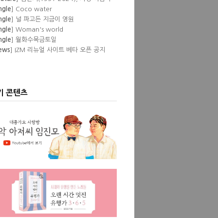
 뒷것
ngle
] Coco water
ngle
] 널 파고든 지금이 영원
ngle
] Woman's world
ngle
] 월화수목금토일
ews
] IZM 리뉴얼 사이트 베타 오픈 공지
lbum
] Pump
eature
] 이즘 필자들이 뽑은 '내 인생 최고
공연'
lbum
] Love Episode
ngle
] Don't
기 콘텐츠
ngle
] Show pony