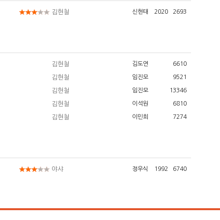
김현철
신현태
2020
2693
김현철
김도연
6610
김현철
임진모
9521
김현철
임진모
13346
김현철
이석원
6810
김현철
이민희
7274
야샤
정우식
1992
6740