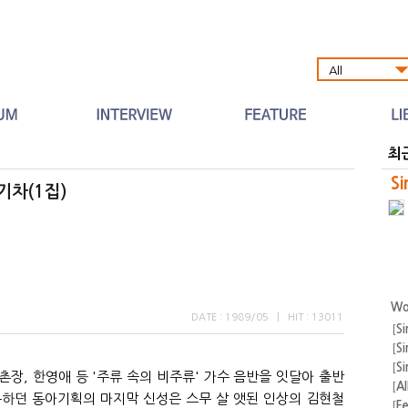
Al
최
Si
기차(1집)
Wo
DATE : 1989/05
|
HIT : 13011
[
Si
[
Si
[
Si
촌장, 한영애 등 '주류 속의 비주류' 가수 음반을 잇달아 출반
[
A
통하던 동아기획의 마지막 신성은 스무 살 앳된 인상의 김현철
[
F