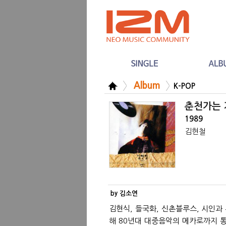
Album
K-POP
춘천가는 
1989
김현철
by 김소연
김현식, 들국화, 신촌블루스, 시인과 
해 80년대 대중음악의 메카로까지 