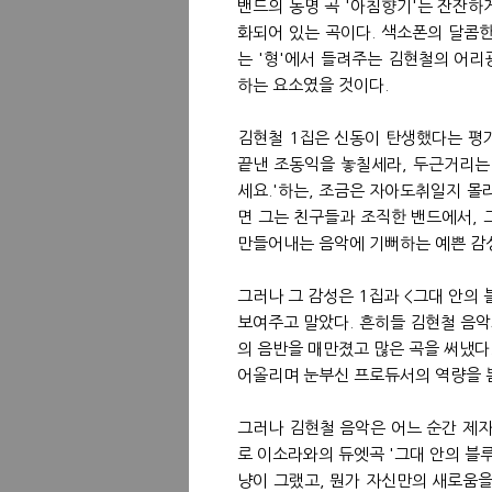
밴드의 동명 곡 '아침향기'는 잔잔하
화되어 있는 곡이다. 색소폰의 달콤한
는 '형'에서 들려주는 김현철의 어리
하는 요소였을 것이다.
김현철 1집은 신동이 탄생했다는 평
끝낸 조동익을 놓칠세라, 두근거리는 
세요.'하는, 조금은 자아도취일지 몰
면 그는 친구들과 조직한 밴드에서, 
만들어내는 음악에 기뻐하는 예쁜 감
그러나 그 감성은 1집과 <그대 안의 블루
보여주고 말았다. 흔히들 김현철 음악
의 음반을 매만졌고 많은 곡을 써냈다
어올리며 눈부신 프로듀서의 역량을 뽐
그러나 김현철 음악은 어느 순간 제자
로 이소라와의 듀엣곡 '그대 안의 블루'
냥이 그랬고, 뭔가 자신만의 새로움을