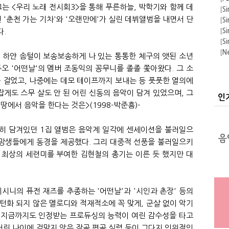
그는 <우리 노래 전시회3>을 통해 푸른하늘, 박학기와 함께 데
운
[
Si
 '춘천 가는 기차'와 '오랜만에'가 실린 데뷔앨범을 내면서 단
[
Si
다.
[
Si
[
Si
[
N
리에 하얀 솜털이 보송보송하게 나 있는 통통한 체구의 앳된 소년
[
A
오 '어떤날'의 멤버 조동익의 꽁무니를 졸졸 쫓아왔다. 그 소
[
F
 걸었고, 나중에는 데모 테이프까지 보내는 등 풋풋한 열의에
의 
[
A
랍게도 스무 살도 안 된 어린 신동의 음악이 담겨 있었으며, 그
[
Si
인
땅에서 음악을 한다는 것은>(1998-박준흠)-
[
Si
히 담겨있던 1집 앨범은 음악계 일각에 센세이션을 불러일으
망생들에게 동경을 제공했다. 그리 대중적 선풍을 불러일으키
 최상의 세련미를 부여한 김현철의 총기는 이른 듯 했지만 대
 메시니의 퓨전 재즈를 추종하는 '어떤날'과 '시인과 촌장' 등의
턴화 되지 않은 멜로디와 적재적소에 꼭 맞게, 군살 없이 악기
고 지금까지도 인정받는 프로듀싱의 능력이 여린 감수성을 타고
 어린 나이에 걸맞지 않은 작곡 편곡 실력 등이 그다지 인위적인