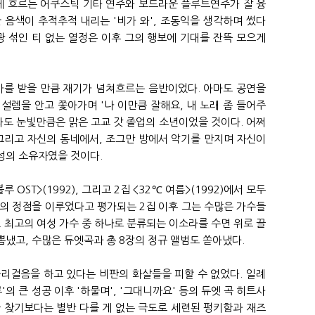
게 흐르는 어쿠스틱 기타 연주와 보드라운 플루트연주가 잘 융
 음색이 추적추적 내리는 '비가 와', 조동익을 생각하며 썼다
광 섞인 티 없는 열정은 이후 그의 행보에 기대를 잔뜩 모으게
가를 받을 만큼 재기가 넘쳐흐르는 음반이었다. 아마도 공연을
설렘을 안고 쫓아가며 '나 이만큼 잘해요, 내 노래 좀 들어주
라도 눈빛만큼은 맑은 고교 갓 졸업의 소년이었을 것이다. 어쩌
그리고 자신의 동네에서, 조그만 방에서 악기를 만지며 자신이
성의 소유자였을 것이다.
 OST>(1992), 그리고 2집 <32℃ 여름>(1992)에서 모두
의 정점을 이루었다고 평가되는 2집 이후 그는 수많은 가수들
. 최고의 여성 가수 중 하나로 분류되는 이소라를 수면 위로 끌
냈고, 수많은 듀엣곡과 총 8장의 정규 앨범도 쏟아냈다.
리걸음을 하고 있다는 비판의 화살들을 피할 수 없었다. 일례
의 큰 성공 이후 '하물며', '그대니까요' 등의 듀엣 곡 히트사
 찾기보다는 별반 다를 게 없는 극도로 세련된 펑키함과 재즈