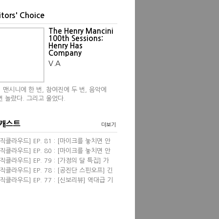
itors' Choice
The Henry Mancini
100th Sessions:
Henry Has
Company
V.A
 맨시니에 한 번, 참여진에 두 번, 음악에
번 놀랐다. 그리고 울었다.
 캐스트
더보기
직클라우드] EP. 81 : [마이크를 놓치면 안
] 영화음악 <프리실라> with 한성현, 염동
직클라우드] EP. 80 : [마이크를 놓치면 안
 필자
] 신보 리뷰 wi...
직클라우드] EP. 79 : [가정의 달 특집] 가
 관련된 음악들 &...
직클라우드] EP. 78 : [공진단 스핀오프] 긴
진단! 2024 뮤...
직클라우드] EP. 77 : [신보리뷰] 역대급 기
견 & 4월의 K팝...