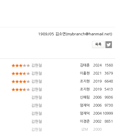
1989/05 김소연(mybranch@hanmail.net)
김현철
김태훈
2024
1560
김현철
이홍현
2021
3679
김현철
조지현
2019
6648
김현철
조지현
2019
5413
김현철
신혜림
2006
9936
김현철
엄재덕
2006
9730
김현철
엄재덕
2004
10999
김현철
이경준
2002
8651
김현철
IZM
2000