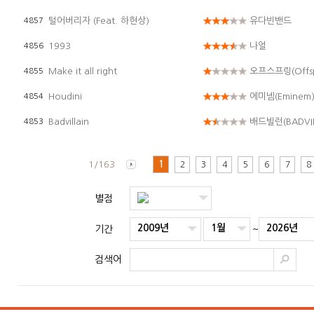
털어버리자 (Feat. 하현상)
유다빈밴드
4857
1993
나얼
4856
Make it all right
오프스프링(Offsp
4855
Houdini
에미넴(Eminem
4854
Badvillain
배드빌런(BADVIL
4853
1/163
1
2
3
4
5
6
7
8
별점
2009년
1월
2026년
기간
~
검색어