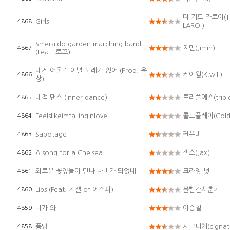
더 키드 라로이(Th
Girls
4868
LAROI)
Smeraldo garden marching band
지민(Jimin)
4867
(Feat. 로꼬)
내게 어울릴 이별 노래가 없어 (Prod. 윤
케이윌(K.will)
4866
상)
내적 댄스 (Inner dance)
트리플에스(tripl
4865
Feelslikeimfallinginlove
콜드플레이(Coldp
4864
Sabotage
권은비
4863
A song for a Chelsea
잭스(Jax)
4862
외로운 꽃잎들이 만나 나비가 되었네
크라잉 넛
4861
Lips (Feat. 지젤 of 에스파)
볼빨간사춘기
4860
비가 와
이승철
4859
풍덩
시그니처(cignat
4858