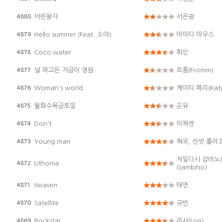
어린왕자
서은광
4880
Hello summer (Feat. 소야)
마이티 마우스
4879
Coco water
휘인
4878
널 파고든 지금이 영원
프롬(Fromm)
4877
Woman's world
케이티 페리(Katy 
4876
월화수목금토일
온유
4875
Don't
이채연
4874
Young man
혁오, 선셋 롤러
4873
차일디시 감비노(Ch
Lithonia
4872
Gambino)
Heaven
태연
4871
Satellite
규빈
4870
Rockstar
리사(Lisa)
4869