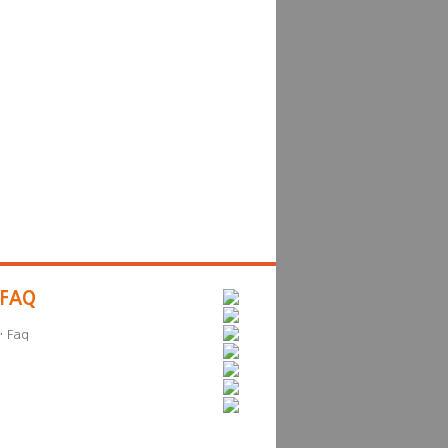
FAQ
·
Faq