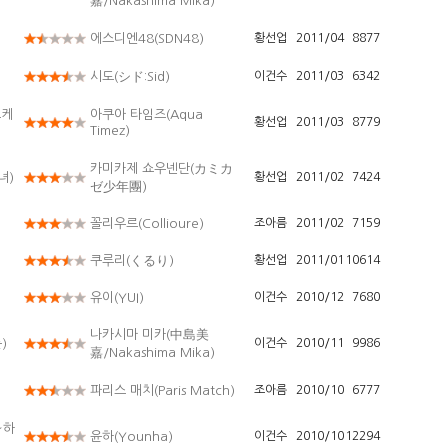
嘉/Nakashima Mika)
에스디엔48(SDN48)
황선업
2011/04
8877
시도(シド:Sid)
이건수
2011/03
6342
오케
아쿠아 타임즈(Aqua
황선업
2011/03
8779
Timez)
카미카제 쇼우넨단(カミカ
녀)
황선업
2011/02
7424
ゼ少年團)
꼴리우르(Collioure)
조아름
2011/02
7159
쿠루리(くるり)
황선업
2011/01
10614
유이(YUI)
이건수
2010/12
7680
나카시마 미카(中島美
)
이건수
2010/11
9986
嘉/Nakashima Mika)
파리스 매치(Paris Match)
조아름
2010/10
6777
~하
윤하(Younha)
이건수
2010/10
12294