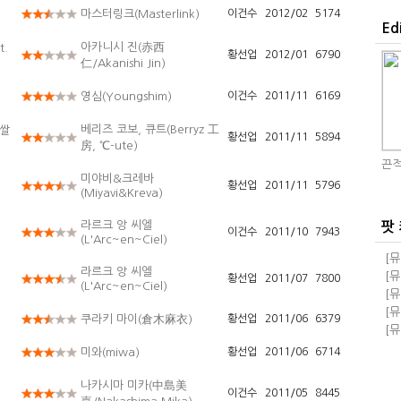
마스터링크(Masterlink)
이건수
2012/02
5174
Ed
아카니시 진(赤西
t.
황선업
2012/01
6790
仁/Akanishi Jin)
영심(Youngshim)
이건수
2011/11
6169
베리즈 코보, 큐트(Berryz 工
쌀
황선업
2011/11
5894
房, ℃-ute)
끈적
미야비&크레바
황선업
2011/11
5796
(Miyavi&Kreva)
라르크 앙 씨엘
팟
이건수
2011/10
7943
(L'Arc~en~Ciel)
[뮤
라르크 앙 씨엘
돼!
[뮤
황선업
2011/07
7800
(L'Arc~en~Ciel)
교
돼!
[뮤
족과
[뮤
쿠라키 마이(倉木麻衣)
황선업
2011/06
6379
급 
[뮤
자회
미와(miwa)
황선업
2011/06
6714
나카시마 미카(中島美
이건수
2011/05
8445