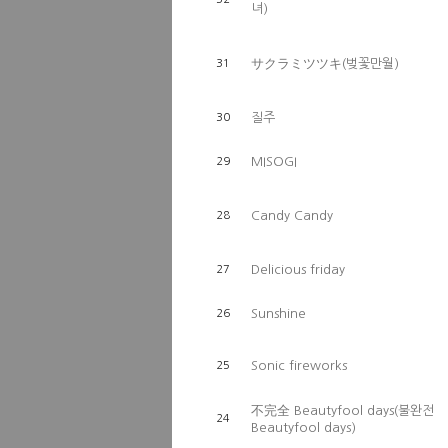
녀)
サクラミツツキ(벚꽃만월)
31
질주
30
MISOGI
29
Candy Candy
28
Delicious friday
27
Sunshine
26
Sonic fireworks
25
不完全 Beautyfool days(불완전
24
Beautyfool days)