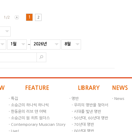
1/2
1
2
1월
2026년
8월
~
EW
FEATURE
LIBRARY
NEWS
·
특집
·
명반
·
News
·
소승근의 하나씩 하나씩
·
우리의 명반을 찾아서
·
한동윤의 러브 앤 어택
·
시대를 빛낸 명반
·
소승근의 원 히트 원더스
·
50년대, 60년대 명반
·
Contemporary Musician Story
·
70년대 명반
·
Live!
·
80년대 명반