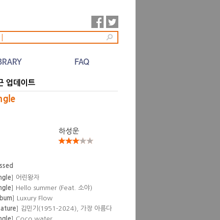
l
근 업데이트
ngle
하성운
essed
ngle
] 어린왕자
ngle
] Hello summer (Feat. 소야)
lbum
] Luxury Flow
eature
] 김민기(1951-2024), 가장 아름다
 뒷것
ngle
] Coco water