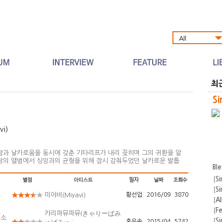
Al
최
Si
i)
과 날카로움을 동시에 갖춘 기타리프가 내리 꽂히며 그의 귀환을 알
 장의 앨범에서 싱잉과의 균형을 위해 잠시 감춰두었던 날카로운 발톱
Bl
개의치 않고 펼쳐보이는 모양새다. (2010)을 좋아했던 - 동시에 지난 두
조금은
[
Si
[
Si
미야비(Miyavi)
황선업
2016/09
3870
[
A
[
F
캬리파뮤파뮤(きゃりーぱみ
 소
운
[
Si
홍은솔
2015/04
5742