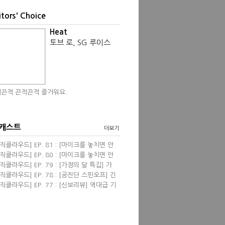
itors' Choice
Heat
토브 로, SG 루이스
끈적 끈적끈적 즐거워요.
 캐스트
더보기
직클라우드] EP. 81 : [마이크를 놓치면 안
] 영화음악 <프리실라> with 한성현, 염동
직클라우드] EP. 80 : [마이크를 놓치면 안
 필자
] 신보 리뷰 wi...
직클라우드] EP. 79 : [가정의 달 특집] 가
 관련된 음악들 &...
직클라우드] EP. 78 : [공진단 스핀오프] 긴
진단! 2024 뮤...
직클라우드] EP. 77 : [신보리뷰] 역대급 기
견 & 4월의 K팝...