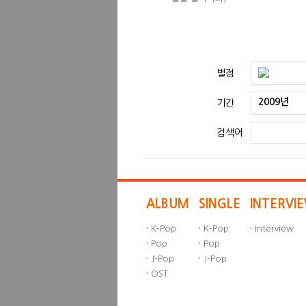
별점
2009년
기간
검색어
ALBUM
SINGLE
INTERVI
·
K-Pop
·
K-Pop
·
Interview
·
Pop
·
Pop
·
J-Pop
·
J-Pop
·
OST