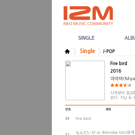
Single
J-POP
Fire bird
2016
미야비(Miyav
시작부터 정교함
린다. 지난 두
을, 이번에는 
장의 앨범이 
Fire bird
33
もんだいガ-ル (Mondai Girl/문제
32