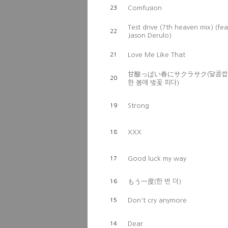
Comfusion
23
Test drive (7th heaven mix) (fea
22
Jason Derulo)
Love Me Like That
21
甘酸っぱい春にサクラサク(달콤쌉
20
한 봄에 벚꽃 피다)
Strong
19
XXX
18
Good luck my way
17
もう一度(한 번 더)
16
Don't cry anymore
15
Dear
14