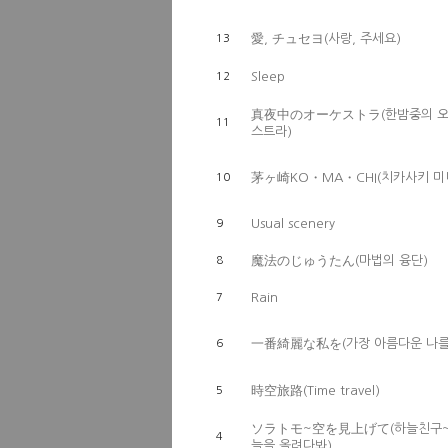
愛, チュセヨ(사랑, 주세요)
13
Sleep
12
真夜中のオーケストラ(한밤중의 
11
스트라)
茅ヶ崎KO・MA・CHI(치카사키 미
10
Usual scenery
9
魔法のじゅうたん(마법의 융단)
8
Rain
7
一番綺麗な私を(가장 아름다운 나를
6
時空旅路(Time travel)
5
ソラトモ~空を見上げて(하늘친구
4
늘을 올려다봐)