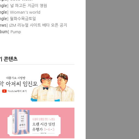
ngle
] 널 파고든 지금이 영원
ngle
] Woman's world
ngle
] 월화수목금토일
ews
] IZM 리뉴얼 사이트 베타 오픈 공지
lbum
] Pump
eature
] 이즘 필자들이 뽑은 '내 인생 최고
공연'
lbum
] Love Episode
ngle
] Don't
ngle
] Show pony
기 콘텐츠
ngle
] Blessed