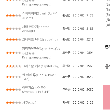
ゅぱみゅ :
Kyarypamyupamyu)
[
Si
[
Si
스파이에어(Spyair スパイ
[
Si
황선업
2013/03
7178
エアー)
[
N
[
A
사타 안다기(Saataa
황선업
2012/05
5183
[
F
Andagii)
의 
[
A
그레이프바인(Grapevine)
황선업
2012/04
5219
[
Si
[
Si
인
캬리파뮤파뮤(きゃりーぱみ
[
Si
조아름
2012/04
9894
ゅぱみゅ :
Kyarypamyupamyu)
크리스탈 케이(Crystal Kay)
황선업
2012/03
5968
원 에이 투(One A Two :
조아름
2012/02
5049
1A2)
어벤저스 사이파이
조아름
2012/02
5089
(Avengers In Sci-Fi)
사구(SuG)
황선업
2012/02
6153