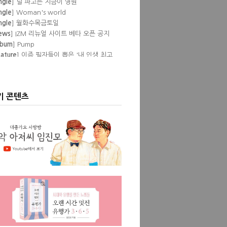
ngle
] Woman's world
ngle
] 월화수목금토일
ews
] IZM 리뉴얼 사이트 베타 오픈 공지
lbum
] Pump
eature
] 이즘 필자들이 뽑은 '내 인생 최고
공연'
lbum
] Love Episode
ngle
] Don't
ngle
] Show pony
ngle
] Blessed
기 콘텐츠
ngle
] 어린왕자