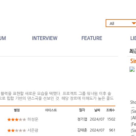
Al
최
Si
 활력을 표현할 새로운 모습을 택했다. 프로젝트 그룹 워너원 이후 솔
로 힙합 기반의 댄스곡을 선보인 것. 해당 장르에 이해도가 높은 콜드
Sh
하며 안정적인 소화를 도왔다. 주로 청량한 음색을 펼치던 과거와는 대
독성 있
[
Si
[
A
하성운
정기엽
2024/07
1502
[
F
운
[
Si
서은광
김태훈
2024/07
961
[
Si