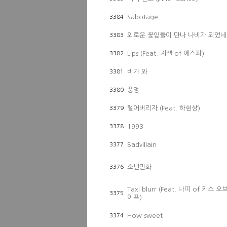
Sabotage
3384
외로운 꽃잎들이 만나 나비가 되었네
3383
Lips (Feat. 지젤 of 에스파)
3382
비가 와
3381
풍덩
3380
털어버리자 (Feat. 하현상)
3379
1993
3378
Badvillain
3377
소년만화
3376
Taxi blurr (Feat. 나띠 of 키스 오
3375
이프)
How sweet
3374