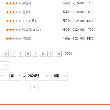
우원재
이홍현
2024/06
776
김경호
김호현
2024/06
670
JD1(정동원)
장준환
2024/06
1227
넥스지(NEXZ)
박수진
2024/06
750
한로로
소승근
2024/06
1476
[>>>]
3
4
5
6
7
8
9
10
1월
2026년
8월
~