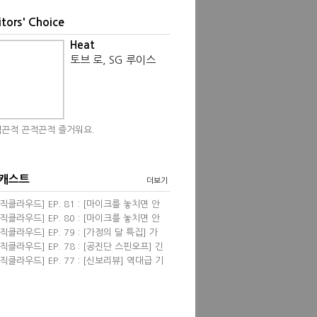
itors' Choice
Heat
토브 로, SG 루이스
끈적 끈적끈적 즐거워요.
 캐스트
더보기
직클라우드] EP. 81 : [마이크를 놓치면 안
] 영화음악 <프리실라> with 한성현, 염동
직클라우드] EP. 80 : [마이크를 놓치면 안
 필자
] 신보 리뷰 wi...
직클라우드] EP. 79 : [가정의 달 특집] 가
 관련된 음악들 &...
직클라우드] EP. 78 : [공진단 스핀오프] 긴
진단! 2024 뮤...
직클라우드] EP. 77 : [신보리뷰] 역대급 기
견 & 4월의 K팝...