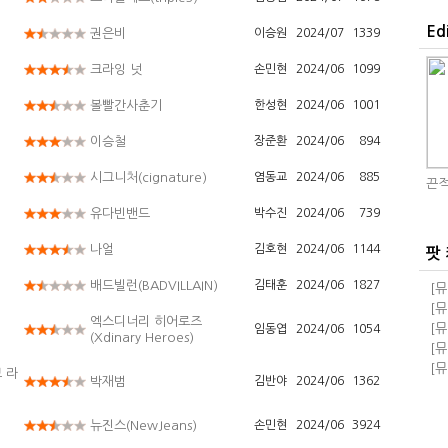
Ed
권은비
이승원
2024/07
1339
크라잉 넛
손민현
2024/06
1099
볼빨간사춘기
한성현
2024/06
1001
이승철
장준환
2024/06
894
시그니처(cignature)
염동교
2024/06
885
끈적
유다빈밴드
박수진
2024/06
739
나얼
김호현
2024/06
1144
팟
배드빌런(BADVILLAIN)
김태훈
2024/06
1827
[뮤
돼!
[뮤
엑스디너리 히어로즈
교
돼!
[뮤
임동엽
2024/06
1054
(Xdinary Heroes)
족과
[뮤
급 
[뮤
브 라
박재범
김반야
2024/06
1362
자회
뉴진스(NewJeans)
손민현
2024/06
3924