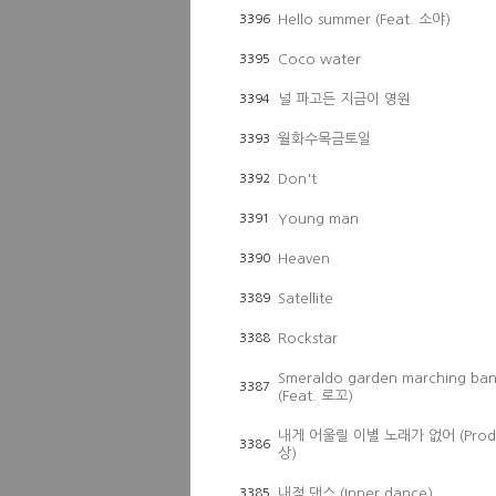
Hello summer (Feat. 소야)
3396
Coco water
3395
널 파고든 지금이 영원
3394
월화수목금토일
3393
Don't
3392
Young man
3391
Heaven
3390
Satellite
3389
Rockstar
3388
Smeraldo garden marching ba
3387
(Feat. 로꼬)
내게 어울릴 이별 노래가 없어 (Prod
3386
상)
내적 댄스 (Inner dance)
3385