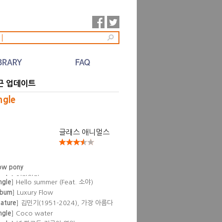
l
근 업데이트
ngle
글래스 애니멀스
ow pony
ngle
] Hello summer (Feat. 소야)
lbum
] Luxury Flow
eature
] 김민기(1951-2024), 가장 아름다
 뒷것
ngle
] Coco water
ngle
] 널 파고든 지금이 영원