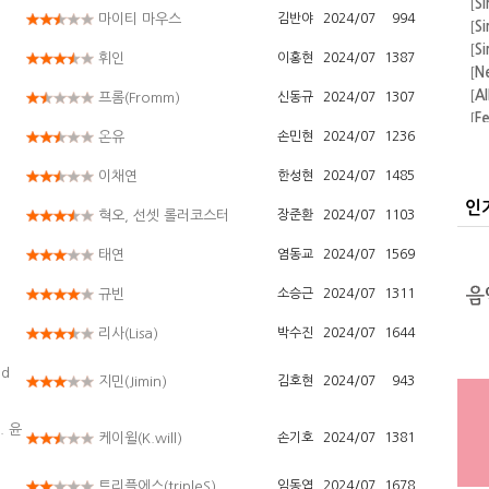
마이티 마우스
김반야
2024/07
994
[
Si
[
Si
휘인
이홍현
2024/07
1387
[
N
[
A
프롬(Fromm)
신동규
2024/07
1307
[
F
의 
[
A
온유
손민현
2024/07
1236
[
Si
이채연
한성현
2024/07
1485
[
Si
[
Si
인
혁오, 선셋 롤러코스터
장준환
2024/07
1103
[
Si
태연
염동교
2024/07
1569
규빈
소승근
2024/07
1311
리사(Lisa)
박수진
2024/07
1644
nd
지민(Jimin)
김호현
2024/07
943
. 윤
케이윌(K.will)
손기호
2024/07
1381
트리플에스(tripleS)
임동엽
2024/07
1678