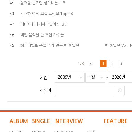
달력을 넘기면 생각나는 노래
49
위대한 여성 보컬 트리오 Top 10
48
어! 이게 리메이크였어? - 3편
47
백인 음악을 한 흑인 가수들
46
헤비메탈로 춤을 추게 만든 밴 헤일런
밴 헤일런(Van H
45
1/3
1
2
3
2009년
1월
2026년
기간
~
검색어
ALBUM
SINGLE
INTERVIEW
FEATURE
·
K-Pop
·
K-Pop
·
Interview
·
특집