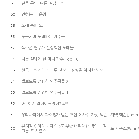
같은 무늬, 다른 질감 1편
61
연하는 내 운명
60
노래 속의 노래
59
두들기며 노래하는 가수들
58
색소폰 연주가 인상적인 노래들
57
나를 설레게 한 미녀 가수 Top 10
56
원곡과 리메이크 모두 빌보드 정상을 차지한 노래
55
빌보드를 점령한 연주곡들 2
54
빌보드를 점령한 연주곡들 1
53
어! 이게 리메이크였어? 4편
52
우리나라에서 과소평가 받는 흑인 여가수 자넷 잭슨
자넷 잭슨(Janet 
51
뮤지컬 < 저지 보이스 >로 부활한 위대한 백인 보컬
포 시즌스(Four S
50
그룹 포 시즌스