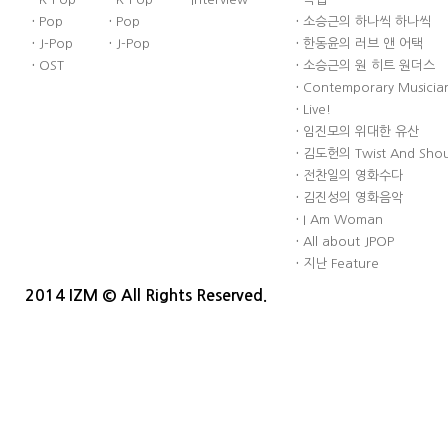
·
Pop
·
Pop
·
소승근의 하나씩 하나씩
·
J-Pop
·
J-Pop
·
한동윤의 러브 앤 어택
·
OST
·
소승근의 원 히트 원더스
·
Contemporary Musician
·
Live!
·
임진모의 위대한 유산
·
김도헌의 Twist And Sho
·
전찬일의 영화수다
·
김진성의 영화음악
·
I Am Woman
·
All about JPOP
·
지난 Feature
2014 IZM © All Rights Reserved.