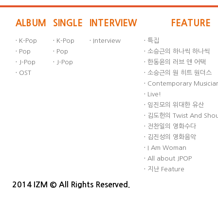
ALBUM
SINGLE
INTERVIEW
FEATURE
·
K-Pop
·
K-Pop
·
Interview
·
특집
·
Pop
·
Pop
·
소승근의 하나씩 하나씩
·
J-Pop
·
J-Pop
·
한동윤의 러브 앤 어택
·
OST
·
소승근의 원 히트 원더스
·
Contemporary Musician
·
Live!
·
임진모의 위대한 유산
·
김도헌의 Twist And Sho
·
전찬일의 영화수다
·
김진성의 영화음악
·
I Am Woman
·
All about JPOP
·
지난 Feature
2014 IZM © All Rights Reserved.