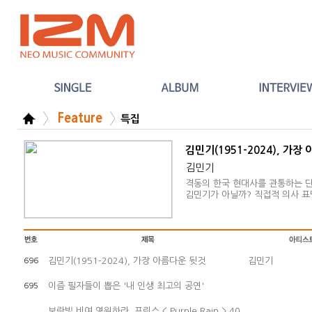
Feature
특집
김민기(1951-2024), 가장
김민기
격동의 한국 현대사를 관통하는 
김민기가 아닐까? 직접적 의사 표
노래하고 민중을 위로한 그는 사
크의 한국적 형태에 접근한 음악가
김민기(1951-2024), 가장 아름다운 뒷것
김민기
696
이즘 필자들이 뽑은 '내 인생 최고의 공연'
695
보랏빛 비여 영원하라, 프린스 < Purple Rain > 40