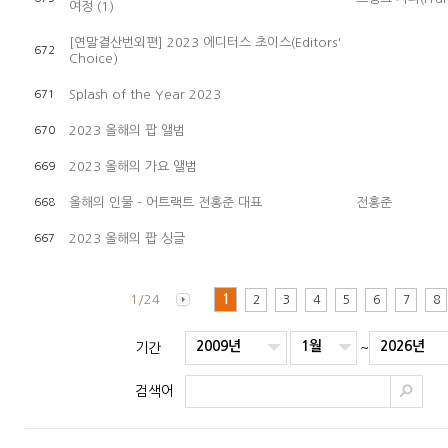
여정 (1)
[연말결산번외편] 2023 에디터스 초이스(Editors'
672
Choice)
Splash of the Year 2023
671
2023 올해의 팝 앨범
670
2023 올해의 가요 앨범
669
올해의 인물 - 어트랙트 전홍준 대표
전홍준
668
2023 올해의 팝 싱글
667
1/24
1
2
3
4
5
6
7
8
2009년
1월
2026년
기간
~
검색어