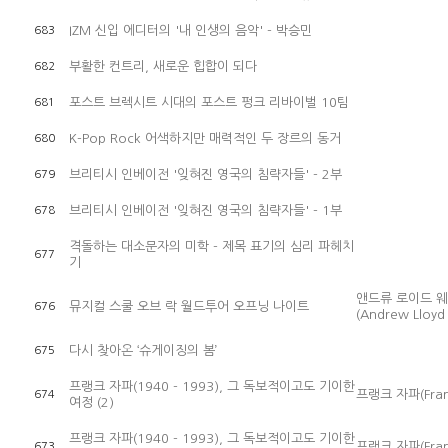
IZM 신입 에디터의 '내 인생의 음악' - 박승민
683
부활한 컨트리, 새로운 힙합이 되다
682
포스트 브렉시트 시대의 포스트 펑크 리바이벌 10팀
681
K-Pop Rock 어색하지만 매력적인 두 장르의 동거
680
브리티시 인베이전 '잊혀진 영국의 침략자들' - 2부
679
브리티시 인베이전 '잊혀진 영국의 침략자들' - 1부
678
격돌하는 대소문자의 미학 - 제목 표기의 심리 파헤치
677
기
앤드류 로이드 
뮤지컬 스쿨 오브 락 월드투어 오프닝 나이트
676
(Andrew Lloyd
다시 찾아온 ‘슈게이징의 봄’
675
프랭크 자파(1940 - 1993), 그 독보적이고도 기이한
프랭크 자파(Fran
674
여정 (2)
프랭크 자파(1940 - 1993), 그 독보적이고도 기이한
프랭크 자파(Fran
673