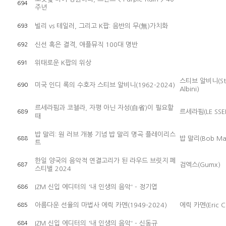
694
주년
빌리 vs 테일러, 그리고 K팝: 음반의 무(無)가치화
693
신선 혹은 결격, 애플뮤직 100대 명반
692
위태로운 K팝의 위상
691
스티브 알비니(St
미국 인디 록의 수호자 스티브 알비니(1962-2024)
690
Albini)
르세라핌과 코첼라, 자평 아닌 자성(自省)이 필요할
르세라핌(LE SSE
689
때
밥 말리: 원 러브 개봉 기념 밥 말리 명곡 플레이리스
밥 말리(Bob Mar
688
트
한일 양국의 음악적 연결고리가 된 라우드 브릿지 페
검엑스(Gumx)
687
스티벌 2024
IZM 신입 에디터의 '내 인생의 음악' - 정기엽
686
아름다운 선율의 마법사 에릭 카멘(1949-2024)
에릭 카멘(Eric C
685
IZM 신입 에디터의 '내 인생의 음악' - 신동규
684