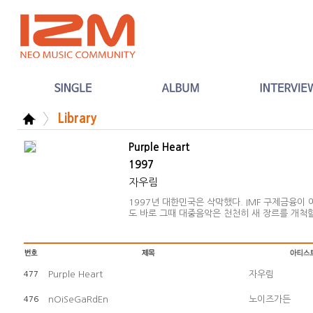
Library
Purple Heart
1997
자우림
1997년 대한민국은 삭막했다. IMF 구제금융이
도 바로 그때 대중음악은 천천히 새 장르를 개척할
1996~7년은 이 두 장르가 맹렬히 제 자리를 구
을 1992년
Purple Heart
자우림
477
nOiSeGaRdEn
노이즈가든
476