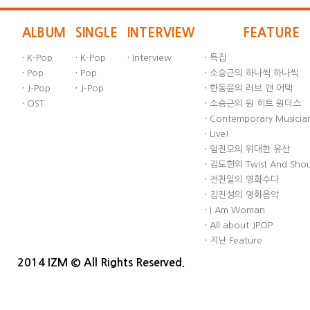
ALBUM
SINGLE
INTERVIEW
FEATURE
·
K-Pop
·
K-Pop
·
Interview
·
특집
·
Pop
·
Pop
·
소승근의 하나씩 하나씩
·
J-Pop
·
J-Pop
·
한동윤의 러브 앤 어택
·
OST
·
소승근의 원 히트 원더스
·
Contemporary Musician
·
Live!
·
임진모의 위대한 유산
·
김도헌의 Twist And Sho
·
전찬일의 영화수다
·
김진성의 영화음악
·
I Am Woman
·
All about JPOP
·
지난 Feature
2014 IZM © All Rights Reserved.