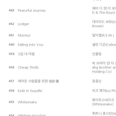
헤비 디 앤 더 보
Peaceful Journey
463
D & The Boyz)
데이비드 보위(Da
Lodger
462
Bowie)
Murmur
알이엠(R.E.M.)
461
Falling Into You
셀린 디온(Celine
460
3집-내 마음
산울림
459
빅 브라더 앤 더
Cheap Thrills
(Big Brother a
458
Holding Co)
헤어진 사람들을 위한 指針書
윤종신
457
Exile In Guyville
리즈 페어(Liz Pha
456
화이트스네이크
Whitesnake
455
(Whitesnake)
휘트니 휴스턴(Wh
Whitney Houston
454