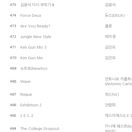
김광석 다시 부르기 Ⅱ
김광석
475
Force Deux
듀스(DEUX)
474
Are You Ready?
클론
473
Jungle New Style
박미경
472
Kim Gun Mo 3
김건모
471
Kim Gun Mo
김건모
470
뉴트로(Newtro)
469
안토니오 카를로
Wave
468
(Antonio Carlo
Risque
쉭(Chic)
467
Exhibition 2
전람회
466
S.E.S. 2
에스이에스(S.E.S
465
카니예 웨스트(Ka
The College Dropout
464
West)