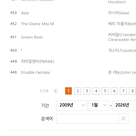
Houston)
Asia
아시아(Asia)
453
The Divine Miss M
베트 미들러(Bette
452
씨씨알(Creede
Green River
451
Clearwater Rev
†
저스티스(Justice
450
피비알앤비(PBR&B)
449
Double Fantasy
존 레논(John Le
448
1/16
1
2
3
4
5
6
7
8
2009년
1월
2026년
기간
~
검색어