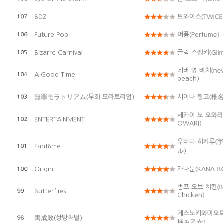
BDZ
트와이스(TWICE
107
Future Pop
퍼퓸(Perfume)
106
Bizarre Carnival
글림 스팽키(Glim
105
네버 영 비치(nev
A Good Time
104
beach)
無罪モラトリアム(무죄 모라토리엄)
시이나 링고(椎名
103
세카이 노 오와리(
ENTERTAINMENT
102
OWARI)
우타다 히카루(
Fantôme
101
ル)
Origin
카나분(KANA-B
100
범프 오브 치킨(B
Butterflies
99
Chicken)
게스노키와미오
両成敗(쌍방처벌)
98
極み乙女)