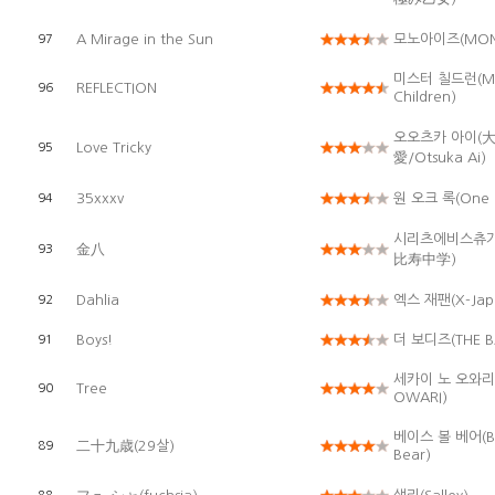
A Mirage in the Sun
모노아이즈(MON
97
미스터 칠드런(Mr
REFLECTION
96
Children)
오오츠카 아이(
Love Tricky
95
愛/Otsuka Ai)
35xxxv
원 오크 록(One 
94
시리츠에비스츄
金八
93
比寿中学)
Dahlia
엑스 재팬(X-Jap
92
Boys!
더 보디즈(THE B
91
세카이 노 오와리(
Tree
90
OWARI)
베이스 볼 베어(Ba
二十九歳(29살)
89
Bear)