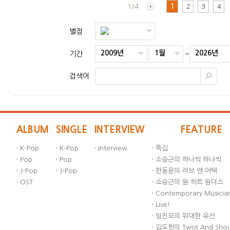
1/4
1
2
3
4
별점
2009년
1월
2026년
기간
~
검색어
ALBUM
SINGLE
INTERVIEW
FEATURE
·
K-Pop
·
K-Pop
·
Interview
·
특집
·
Pop
·
Pop
·
소승근의 하나씩 하나씩
·
J-Pop
·
J-Pop
·
한동윤의 러브 앤 어택
·
OST
·
소승근의 원 히트 원더스
·
Contemporary Musician
·
Live!
·
임진모의 위대한 유산
·
김도헌의 Twist And Sho