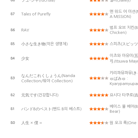
フュ-シャ(fuchsia)
샐리(Salley)
88
맨 위드 어 미션(
Tales of Purefly
87
A MISSION)
범프 오브 치킨(B
RAY
86
Chicken)
小さな生き物(작은 생명체)
스피츠(スピッツ:S
85
이츠와 마유미(
少女
84
弓/Itsuwa May
캬리파뮤파뮤(
なんだこれくしょうん(Nanda
83
ゅぱみゅ :
Collection/뭐야 Collection)
Kyarypamyupa
元気です(건강합니다)
요시다 타쿠로(吉
82
베이스 볼 베어(Ba
バンドBのベスト(밴드 B의 베스트)
81
Bear)
人生 × 僕 =
원 오크 록(One 
80