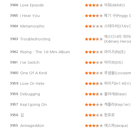
Love Episode
악뮤(AKMU)
3966
I Hear You
페기 구(Peggy 
3965
Metamorphic
스테이씨(STAYC
3964
엑스디너리 히어
Troubleshooting
3963
(Xdinary Heroe
Riizing - The 1st Mini Album
라이즈(RIIZE)
3962
I've Switch
아이브(IVE)
3961
One Of A Kind
루셈블(Loossem
3960
Love Or Hate
하이키(H1-KEY)
3959
Debugging
블라세(Blase)
3958
Kep1going On
케플러(Kep1er)
3957
집
한로로
3956
Armageddon
에스파(aespa)
3955