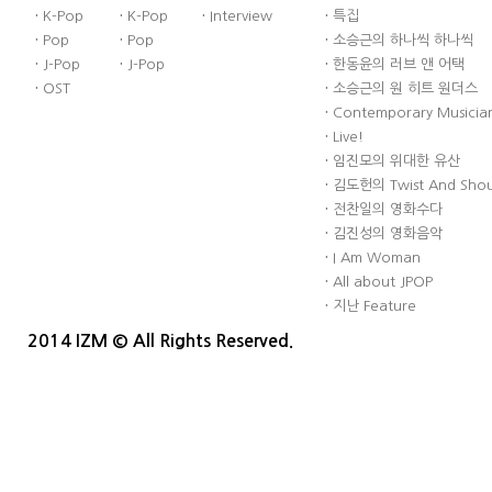
·
K-Pop
·
K-Pop
·
Interview
·
특집
·
Pop
·
Pop
·
소승근의 하나씩 하나씩
·
J-Pop
·
J-Pop
·
한동윤의 러브 앤 어택
·
OST
·
소승근의 원 히트 원더스
·
Contemporary Musician
·
Live!
·
임진모의 위대한 유산
·
김도헌의 Twist And Sho
·
전찬일의 영화수다
·
김진성의 영화음악
·
I Am Woman
·
All about JPOP
·
지난 Feature
2014 IZM © All Rights Reserved.