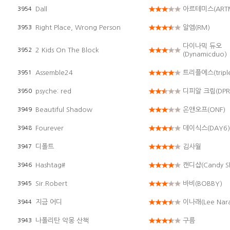
Dall
아르테미스(ART
3954
Right Place, Wrong Person
알엠(RM)
3953
다이나믹 듀오
2 Kids On The Block
3952
(Dynamicduo)
Assemble24
트리플에스(tripl
3951
psyche: red
디피알 크림(DPR
3950
Beautiful Shadow
온앤오프(ONF)
3949
Fourever
데이식스(DAY6)
3948
디폴트
김사월
3947
Hashtag#
캔디샵(Candy S
3946
Sir.Robert
바비(BOBBY)
3945
지금 어디
이나래(Lee Nar
3944
나폴리탄 악몽 산책
구름
3943