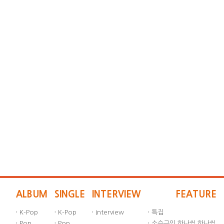
ALBUM
SINGLE
INTERVIEW
FEATURE
·
K-Pop
·
K-Pop
·
Interview
·
특집
·
Pop
·
Pop
·
소승근의 하나씩 하나씩