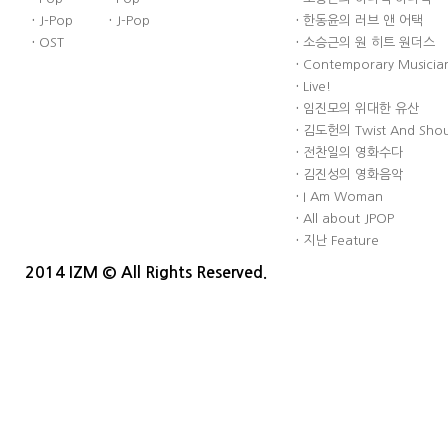
·
J-Pop
·
J-Pop
·
한동윤의 러브 앤 어택
·
OST
·
소승근의 원 히트 원더스
·
Contemporary Musician
·
Live!
·
임진모의 위대한 유산
·
김도헌의 Twist And Sho
·
전찬일의 영화수다
·
김진성의 영화음악
·
I Am Woman
·
All about JPOP
·
지난 Feature
2014 IZM © All Rights Reserved.