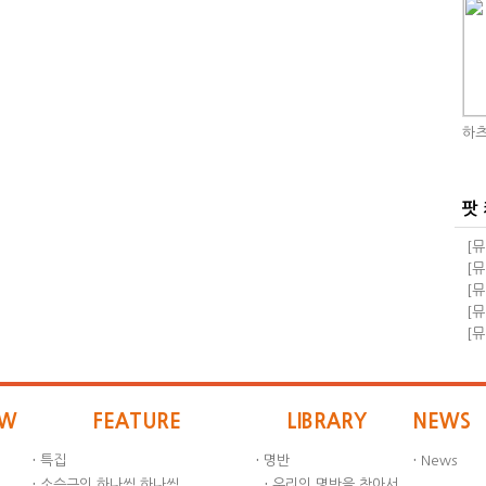
하츠
팟
[뮤
돼!
[뮤
교
돼!
[뮤
족과
[뮤
급 
[뮤
자회
EW
FEATURE
LIBRARY
NEWS
·
특집
·
명반
·
News
·
소승근의 하나씩 하나씩
·
우리의 명반을 찾아서