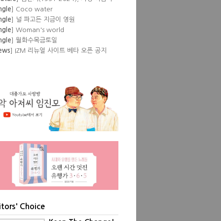
 뒷것
ngle
] Coco water
ngle
] 널 파고든 지금이 영원
ngle
] Woman's world
ngle
] 월화수목금토일
ews
] IZM 리뉴얼 사이트 베타 오픈 공지
lbum
] Pump
eature
] 이즘 필자들이 뽑은 '내 인생 최고
공연'
lbum
] Love Episode
ngle
] Don't
ngle
] Show pony
itors' Choice