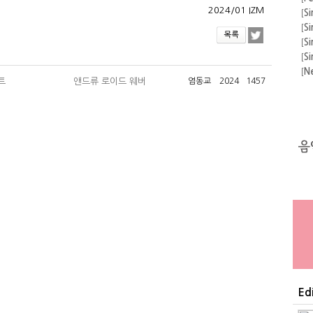
2024/01 IZM
운
[
Si
[
Si
[
Si
[
Si
[
N
트
앤드류 로이드 웨버
염동교
2024
1457
[
A
[
F
의 
[
A
[
Si
[
Si
Ed