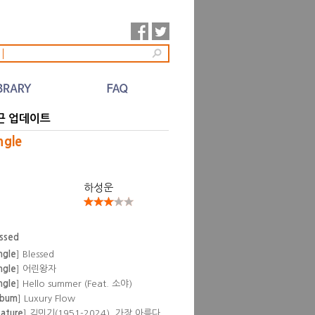
l
근 업데이트
ngle
하성운
essed
ngle
] Blessed
ngle
] 어린왕자
ngle
] Hello summer (Feat. 소야)
lbum
] Luxury Flow
eature
] 김민기(1951-2024), 가장 아름다