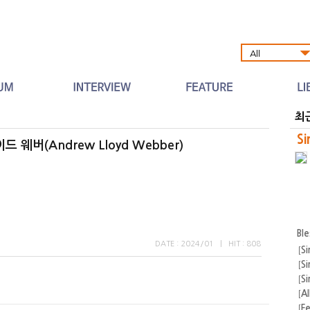
Al
최
Si
 웨버(Andrew Lloyd Webber)
Bl
DATE : 2024/01
|
HIT : 808
[
Si
[
Si
[
Si
[
A
[
F