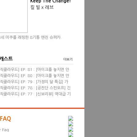
Keep The Change!
킬 빌 x 레브
네 미쿠를 래핑한 8기통 엔진 슈퍼카.
 캐스트
더보기
직클라우드] EP. 81 : [마이크를 놓치면 안
] 영화음악 <프리실라> with 한성현, 염동
직클라우드] EP. 80 : [마이크를 놓치면 안
 필자
] 신보 리뷰 wi...
직클라우드] EP. 79 : [가정의 달 특집] 가
 관련된 음악들 &...
직클라우드] EP. 78 : [공진단 스핀오프] 긴
진단! 2024 뮤...
직클라우드] EP. 77 : [신보리뷰] 역대급 기
견 & 4월의 K팝...
FAQ
·
Faq