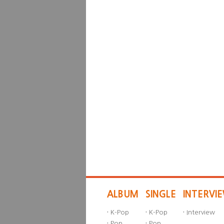
ALBUM
SINGLE
INTERVI
·
K-Pop
·
K-Pop
·
Interview
·
Pop
·
Pop