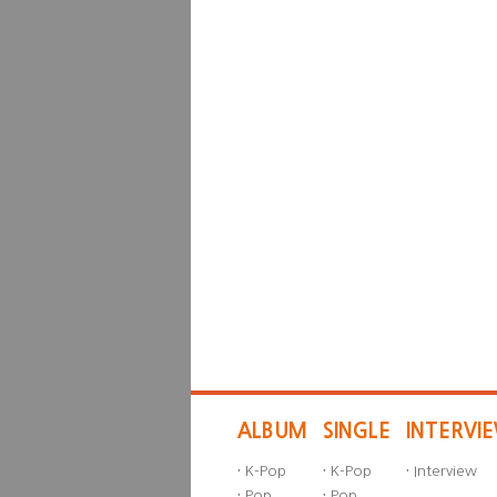
ALBUM
SINGLE
INTERVI
·
K-Pop
·
K-Pop
·
Interview
·
Pop
·
Pop