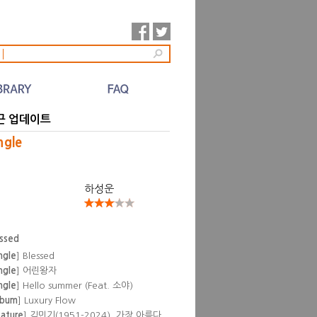
l
근 업데이트
ngle
하성운
essed
ngle
] Blessed
ngle
] 어린왕자
ngle
] Hello summer (Feat. 소야)
lbum
] Luxury Flow
eature
] 김민기(1951-2024), 가장 아름다