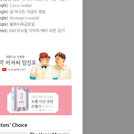
 뒷것
ngle
] Coco water
ngle
] 널 파고든 지금이 영원
ngle
] Woman's world
ngle
] 월화수목금토일
ews
] IZM 리뉴얼 사이트 베타 오픈 공지
lbum
] Pump
eature
] 이즘 필자들이 뽑은 '내 인생 최고
공연'
lbum
] Love Episode
ngle
] Don't
ngle
] Show pony
itors' Choice