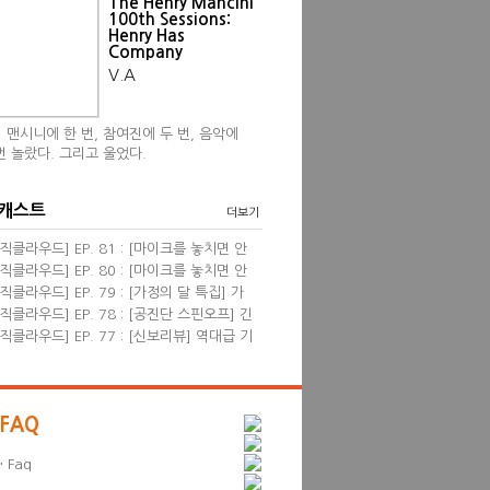
The Henry Mancini
100th Sessions:
Henry Has
Company
V.A
 맨시니에 한 번, 참여진에 두 번, 음악에
번 놀랐다. 그리고 울었다.
 캐스트
더보기
직클라우드] EP. 81 : [마이크를 놓치면 안
] 영화음악 <프리실라> with 한성현, 염동
직클라우드] EP. 80 : [마이크를 놓치면 안
 필자
] 신보 리뷰 wi...
직클라우드] EP. 79 : [가정의 달 특집] 가
 관련된 음악들 &...
직클라우드] EP. 78 : [공진단 스핀오프] 긴
진단! 2024 뮤...
직클라우드] EP. 77 : [신보리뷰] 역대급 기
견 & 4월의 K팝...
FAQ
·
Faq