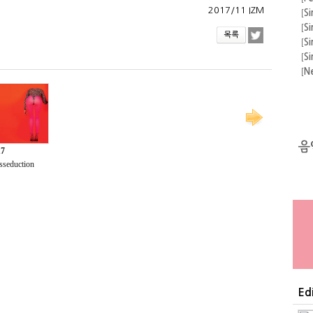
2017/11 IZM
운
[
Si
[
Si
[
Si
[
Si
[
N
[
A
[
F
의 
[
A
[
Si
[
Si
Ed