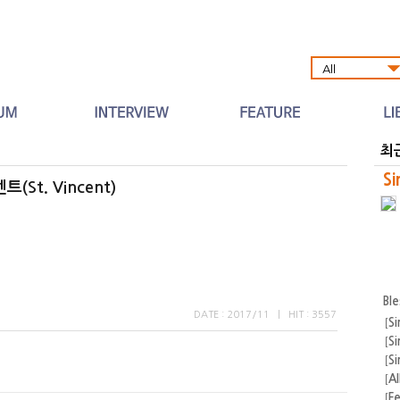
Al
최
Si
(St. Vincent)
Bl
DATE : 2017/11
|
HIT : 3557
[
Si
[
Si
[
Si
[
A
[
F