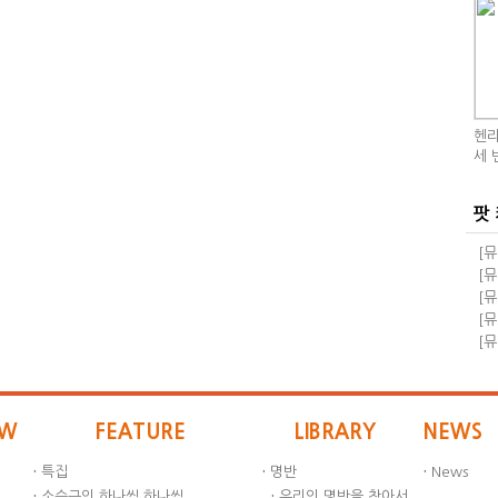
헨리
세 
팟
[뮤
돼!
[뮤
교
돼!
[뮤
족과
[뮤
급 
[뮤
자회
EW
FEATURE
LIBRARY
NEWS
·
특집
·
명반
·
News
·
소승근의 하나씩 하나씩
·
우리의 명반을 찾아서