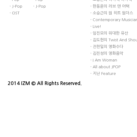
·
J-Pop
·
J-Pop
·
한동윤의 러브 앤 어택
·
OST
·
소승근의 원 히트 원더스
·
Contemporary Musician
·
Live!
·
임진모의 위대한 유산
·
김도헌의 Twist And Sho
·
전찬일의 영화수다
·
김진성의 영화음악
·
I Am Woman
·
All about JPOP
·
지난 Feature
2014 IZM © All Rights Reserved.