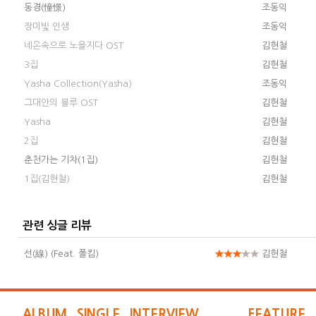
동경(憧憬)
조동익
장미빛 인생
조동익
네온속으로 노을지다 OST
김현철
3집
김현철
Yasha Collection(Yasha)
조동익
그대안의 블루 OST
김현철
Yasha
김현철
2집
김현철
춘천가는 기차(1집)
김현철
1집(김현철)
김현철
관련 싱글 리뷰
선(線) (Feat. 폴킴)
김현철
ALBUM
SINGLE
INTERVIEW
FEATURE