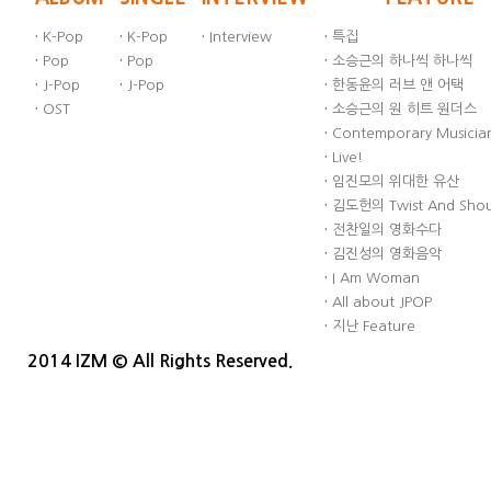
·
K-Pop
·
K-Pop
·
Interview
·
특집
·
Pop
·
Pop
·
소승근의 하나씩 하나씩
·
J-Pop
·
J-Pop
·
한동윤의 러브 앤 어택
·
OST
·
소승근의 원 히트 원더스
·
Contemporary Musician
·
Live!
·
임진모의 위대한 유산
·
김도헌의 Twist And Sho
·
전찬일의 영화수다
·
김진성의 영화음악
·
I Am Woman
·
All about JPOP
·
지난 Feature
2014 IZM © All Rights Reserved.