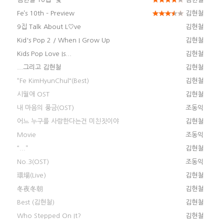
Fe’s 10th – Preview
김현철
9집 Talk About L♡ve
김현철
Kid's Pop 2 / When I Grow Up
김현철
Kids Pop Love Is...
김현철
...그리고 김현철
김현철
“Fe KimHyunChul"(Best)
김현철
시월애 OST
김현철
내 마음의 풍금(OST)
조동익
어느 누구를 사랑한다는건 미친짓이야
김현철
Movie
조동익
“...”
김현철
No.3(OST)
조동익
環場(Live)
김현철
冬夜冬朝
김현철
Best (김현철)
김현철
Who Stepped On It?
김현철