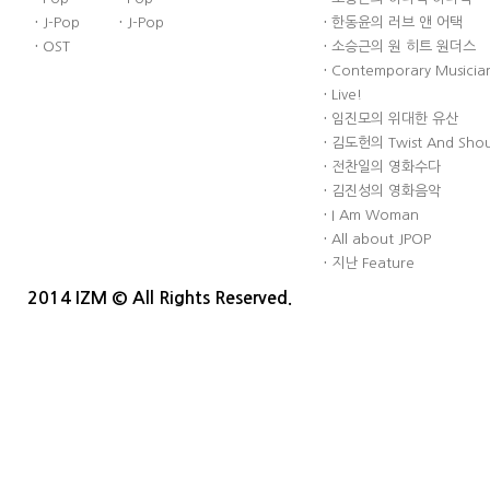
·
J-Pop
·
J-Pop
·
한동윤의 러브 앤 어택
·
OST
·
소승근의 원 히트 원더스
·
Contemporary Musician
·
Live!
·
임진모의 위대한 유산
·
김도헌의 Twist And Sho
·
전찬일의 영화수다
·
김진성의 영화음악
·
I Am Woman
·
All about JPOP
·
지난 Feature
2014 IZM © All Rights Reserved.