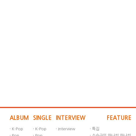
ALBUM
SINGLE
INTERVIEW
FEATURE
·
K-Pop
·
K-Pop
·
Interview
·
특집
·
Pop
·
Pop
·
소승근의 하나씩 하나씩