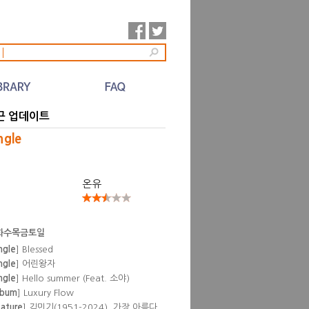
l
근 업데이트
ngle
온유
화수목금토일
ngle
] Blessed
ngle
] 어린왕자
ngle
] Hello summer (Feat. 소야)
lbum
] Luxury Flow
eature
] 김민기(1951-2024), 가장 아름다