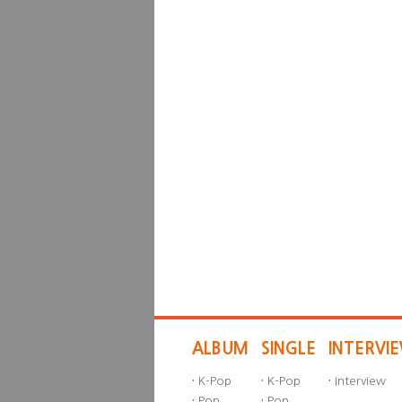
ALBUM
SINGLE
INTERVI
·
K-Pop
·
K-Pop
·
Interview
·
Pop
·
Pop