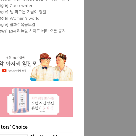
 뒷것
ngle
] Coco water
ngle
] 널 파고든 지금이 영원
ngle
] Woman's world
ngle
] 월화수목금토일
ews
] IZM 리뉴얼 사이트 베타 오픈 공지
lbum
] Pump
eature
] 이즘 필자들이 뽑은 '내 인생 최고
공연'
lbum
] Love Episode
ngle
] Don't
ngle
] Show pony
itors' Choice