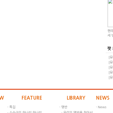
헨리
세 
팟
[뮤
돼!
[뮤
교
돼!
[뮤
족과
[뮤
급 
[뮤
자회
EW
FEATURE
LIBRARY
NEWS
·
특집
·
명반
·
News
·
소승근의 하나씩 하나씩
·
우리의 명반을 찾아서