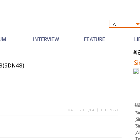
Al
최
Si
(SDN48)
월
DATE : 2011/04
|
HIT : 7888
[
Si
[
Si
[
Si
[
A
[
F