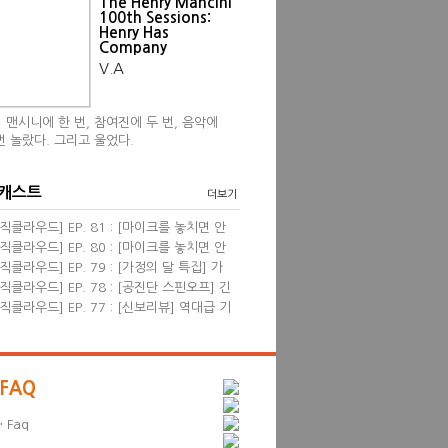
The Henry Mancini
100th Sessions:
Henry Has
Company
V.A
 맨시니에 한 번, 참여진에 두 번, 음악에
번 놀랐다. 그리고 울었다.
 캐스트
더보기
직클라우드] EP. 81 : [마이크를 놓치면 안
] 영화음악 <프리실라> with 한성현, 염동
직클라우드] EP. 80 : [마이크를 놓치면 안
 필자
] 신보 리뷰 wi...
직클라우드] EP. 79 : [가정의 달 특집] 가
 관련된 음악들 &...
직클라우드] EP. 78 : [공진단 스핀오프] 긴
진단! 2024 뮤...
직클라우드] EP. 77 : [신보리뷰] 역대급 기
견 & 4월의 K팝...
FAQ
·
Faq