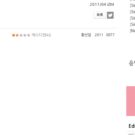
2011/04 IZM
운
[
Si
[
Si
[
Si
[
Si
[
N
에스디엔48
황선업
2011
8877
[
A
[
F
의 
[
A
[
Si
[
Si
Ed