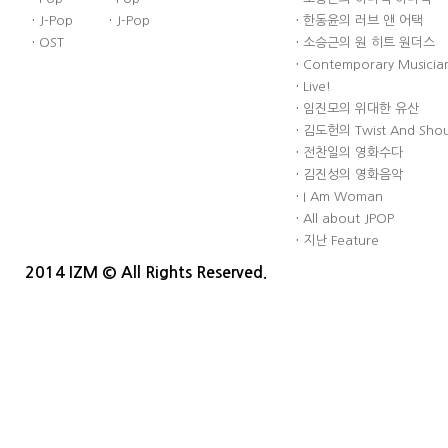
·
J-Pop
·
J-Pop
·
한동윤의 러브 앤 어택
·
OST
·
소승근의 원 히트 원더스
·
Contemporary Musician
·
Live!
·
임진모의 위대한 유산
·
김도헌의 Twist And Sho
·
전찬일의 영화수다
·
김진성의 영화음악
·
I Am Woman
·
All about JPOP
·
지난 Feature
2014 IZM © All Rights Reserved.