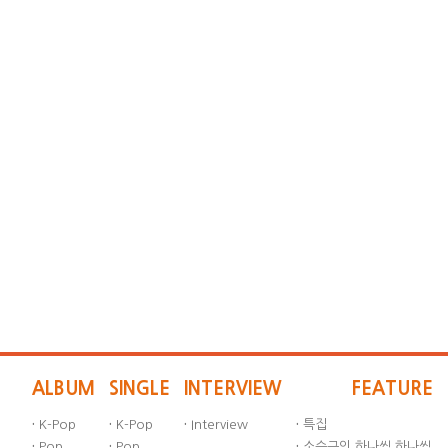
ALBUM
SINGLE
INTERVIEW
FEATURE
·
K-Pop
·
K-Pop
·
Interview
·
특집
·
Pop
·
Pop
·
소승근의 하나씩 하나씩