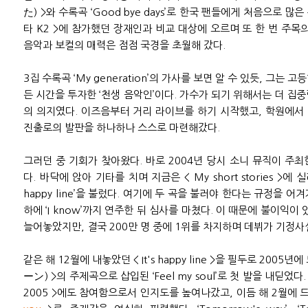
た) >와 수록곡 ‘Good bye days’로 한국 팬들에게 처음으로 많
타 K2 >에 참가했던 장재인과 비교 대상에 오르며 또 한 번 주목
음악과 보컬의 매력은 점점 국경을 초월해 갔다.
3집 수록곡 ‘My generation’의 가사를 보면 알 수 있듯, 그는
든 시간을 투자한 ‘천생 음악인’이다. 가수가 되기 위해서는 더 집
의 의지였다. 이즈음부터 거리 라이브를 하기 시작했고, 학원에서
진출로의 발판을 하나하나 스스로 마련해갔다.
그러던 중 기회가 찾아왔다. 바로 2004년 당시 소니 뮤직이 주
다. 바닥에 앉아 기타를 치며 지금은 < My short stories >에 실려 
happy line’을 불렀다. 여기에 두 곡을 불러야 한다는 규정을 
하에 ‘I know’까지 연주한 뒤 심사를 마쳤다. 이 때문에 불이익
늘어놓았지만, 결국 200만 명 중에 1위를 차지하며 데뷔가 기정사
같은 해 12월에 내놓았던 < It's happy line >을 필두로 200
ーン) >의 주제곡으로 삽입된 ‘Feel my soul’로 첫 발을 내딛었다. 이후 <
2005 >에도 참여함으로서 인지도를 높여나갔고, 이듬 해 2월에 