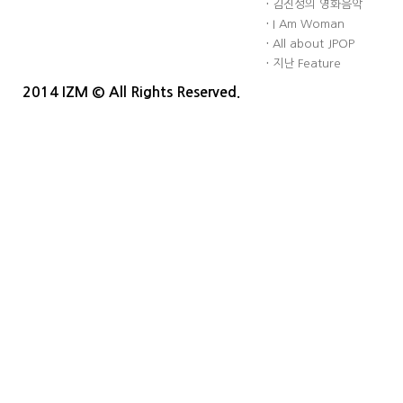
·
김진성의 영화음악
·
I Am Woman
·
All about JPOP
·
지난 Feature
2014 IZM © All Rights Reserved.