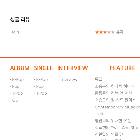
싱글 리뷰
Rain
유이
ALBUM
SINGLE
INTERVIEW
FEATURE
·
K-Pop
·
K-Pop
·
Interview
·
특집
·
Pop
·
Pop
·
소승근의 하나씩 하나씩
·
J-Pop
·
J-Pop
·
한동윤의 러브 앤 어택
·
OST
·
소승근의 원 히트 원더스
·
Contemporary Musician
·
Live!
·
임진모의 위대한 유산
·
김도헌의 Twist And Sho
·
전찬일의 영화수다