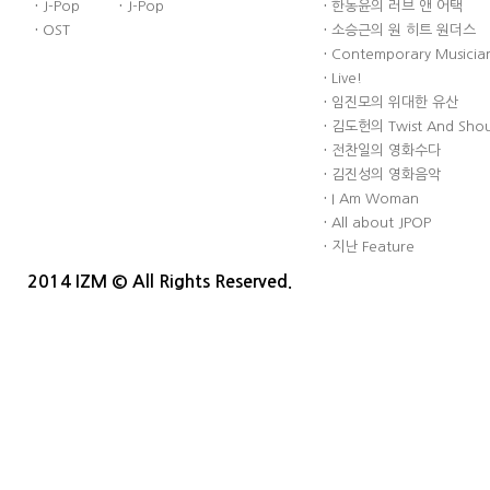
·
J-Pop
·
J-Pop
·
한동윤의 러브 앤 어택
·
OST
·
소승근의 원 히트 원더스
·
Contemporary Musician
·
Live!
·
임진모의 위대한 유산
·
김도헌의 Twist And Sho
·
전찬일의 영화수다
·
김진성의 영화음악
·
I Am Woman
·
All about JPOP
·
지난 Feature
2014 IZM © All Rights Reserved.