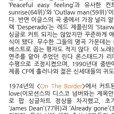
‘Peaceful easy feeling’과 유사한 
sunrise(64위)’와 ‘Outlaw man(59
다. 반면 이글스의 곡 중에서 가장 널리 
랙 ‘Desperado’는 레드 제플린의 ‘Stairw
싱글로 커트 되지는 않았지만 꾸준하게 
식이 됐다. 무수한 그들의 명곡 가운데는 
베스트로 꼽는 평자도 적지 않다. 이 노래
연주를 맡아 주었던 린다 론스태드가 리
수평으로 조정시켰으며, 1990년대 중반
제품 CF에 흘러나와 젊은 신세대들의 귀도
1974년의 <
On The Border
>에서 커트된 
love(이모션스의 디스코 넘버와는 제목만
로 팝 싱글차트 정상을 차지했고, 초
‘James Dean’(77위)과 ‘Already gon