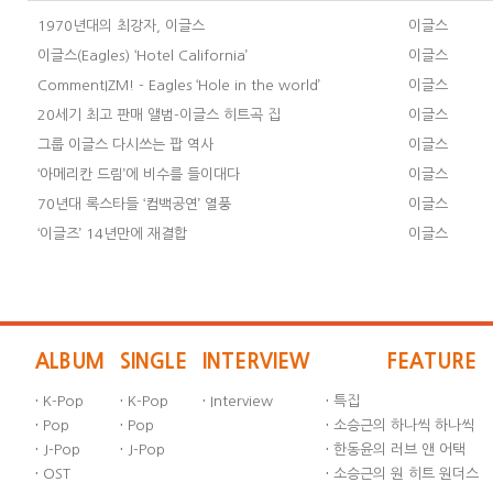
1970년대의 최강자, 이글스
이글스
이글스(Eagles) ‘Hotel California’
이글스
CommentIZM! - Eagles ‘Hole in the world’
이글스
20세기 최고 판매 앨범-이글스 히트곡 집
이글스
그룹 이글스 다시쓰는 팝 역사
이글스
‘아메리칸 드림’에 비수를 들이대다
이글스
70년대 록스타들 ‘컴백공연’ 열풍
이글스
‘이글즈’ 14년만에 재결합
이글스
ALBUM
SINGLE
INTERVIEW
FEATURE
·
K-Pop
·
K-Pop
·
Interview
·
특집
·
Pop
·
Pop
·
소승근의 하나씩 하나씩
·
J-Pop
·
J-Pop
·
한동윤의 러브 앤 어택
·
OST
·
소승근의 원 히트 원더스