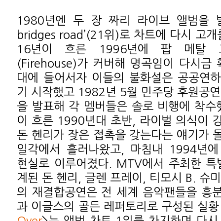
1980년엔 두 장 짜리 라이브 앨범을 발
bridges road’(21위)로 차트에 다시 
16년이 흐른 1996년에 팝 메탈
(Firehouse)가 커버해 명곡임이 다시금
대에 들어서자 이들의 불화설은 공공연하
기 시작했고 1982년 5월 민주당 후원공
을 발표해 각 멤버들은 솔로 비행에 착수했
이 흐른 1990년대 초반, 라이벌 의식이
돈 헨리가 잦은 접촉을 갖는다는 얘기가 
일각에서 흘러나왔고, 마침내 1994년
현실로 이루어졌다. MTV에서 주최한 특
계된 돈 헨리, 글렌 프레이, 티모시 B. 슈미
의 재결합공연은 전 세계 음악팬들을 흥분
과 이글스의 골든 레퍼토리로 구성된 실황 
Over
>는 앨범 차트 1위를 차지하며 다시