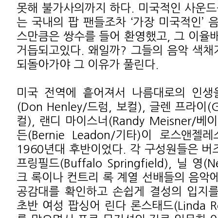
못해 불가사의까지 하다. 미국적인 사운드
는 국내의 팝 팬들조차 ‘가장 미국적인’ 
스만큼은 쌍수를 들어 환영했고, 그 이율
거듭되고있다. 왜일까? 그들의 음악 색채가
되돌아가야 그 이유가 풀린다.
미국 전역에 흩어져서 나름대로의 인생을
(Don Henley/드럼, 보컬), 글렌 프라이(G
컬), 랜디 마이스너(Randy Meisner/베
든(Bernie Leadon/기타)이 로스앤
1960년대 후반이었다. 각 구성원들은 버즈(
프링필드(Buffalo Springfield), 닐 영(
크 록이나 컨트리 록 계열 선배들의 음악
공감대를 확인하고 손쉽게 결성의 입지를 
초반 여성 팝싱어 린다 론스태드(Linda Ro