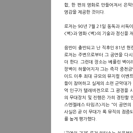
합, 한 편의 영화로 만들어져서 은막
영감을 제공한 것이다.
로저는 90년 7월 21일 동독과 서독이
<벽>과 영화 <벽>의 기술과 정신을
음반이 출반되고 난 직후인 81년 현
로저는 주변으로부터 그 공연을 다시 
더 한다. 그런데 장소는 베를린 벽이라
장벽이 허물어지자 그는 즉각 중천금인
이드 이후 최대 규모의 뮤지컬 이벤트
들이 참여하고 실제의 소련 군악대가 
억 인구가 텔레비전으로 그 광경을 
의 무대장치 및 진행은 가히 경탄할 
스엔젤레스 타임즈>지는 “이 공연의
사실은 곧 이 무대가 록 뮤직의 점증
를 높게 평가했다.