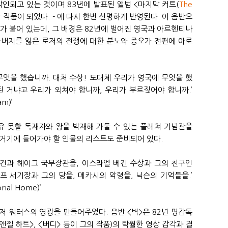
각인되고 있는 것이며 83년에 발표된 앨범 <마지막 커트(
The
막 작품이 되었다. - 에 다시 한번 선명하게 반영된다. 이 음반으
제가 붙어 있는데, 그 배경은 82년에 벌어진 영국과 아르헨티나
아버지를 잃은 로저의 전쟁에 대한 분노와 증오가 전편에 아로
무엇을 했습니까. 대처 수상! 도대체 우리가 영국에 무엇을 했
된 거냐고 우리가 외쳐야 합니까, 우리가 부르짖어야 합니까.’
m)’
유 못할 독재자와 왕을 박재해 가둘 수 있는 플레쳐 기념관을
거기에 들어가야 할 인물의 리스트도 준비되어 있다.
이건과 헤이그 국무장관을, 이스라엘 베긴 수상과 그의 친구인
 서기장과 그의 당을, 메카시의 악령을, 닉슨의 기억들을.’
ial Home)’
 워터스의 영광을 만들어주었다. 음반 <벽>은 82년 명감독
앤젤 하트>, <버디> 등이 그의 작품)의 탁월한 영상 감각과 결