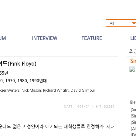
Al
최
Si
(Pink Floyd)
965년
0, 1970, 1980, 1990년대
oger Waters, Nick Mason, Richard Wright, David Gilmour
Bl
DATE : 1993/04
|
HIT : 32242
[
Si
[
Si
[
Si
가운데도 젊은 지성인이라 얘기되는 대학생들로 한정하자. 시대
[
A
.
[
F