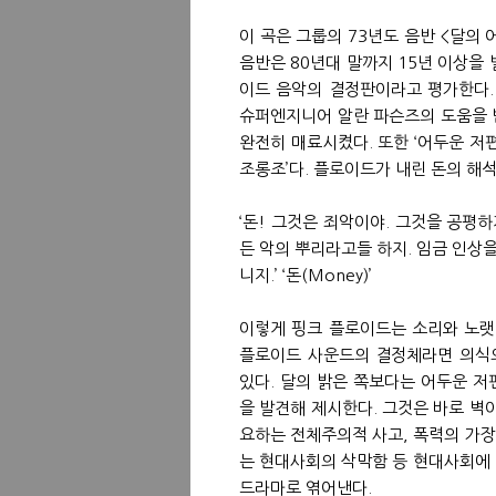
이 곡은 그룹의 73년도 음반 <달의 어두
음반은 80년대 말까지 15년 이상을
이드 음악의 결정판이라고 평가한다.
슈퍼엔지니어 알란 파슨즈의 도움을 
완전히 매료시켰다. 또한 ‘어두운 저
조롱조’다. 플로이드가 내린 돈의 해
‘돈! 그것은 죄악이야. 그것을 공평하
든 악의 뿌리라고들 하지. 임금 인상
니지.’ ‘돈(Money)’
이렇게 핑크 플로이드는 소리와 노랫
플로이드 사운드의 결정체라면 의식의
있다. 달의 밝은 쪽보다는 어두운 
을 발견해 제시한다. 그것은 바로 벽
요하는 전체주의적 사고, 폭력의 가장
는 현대사회의 삭막함 등 현대사회에 
드라마로 엮어낸다.