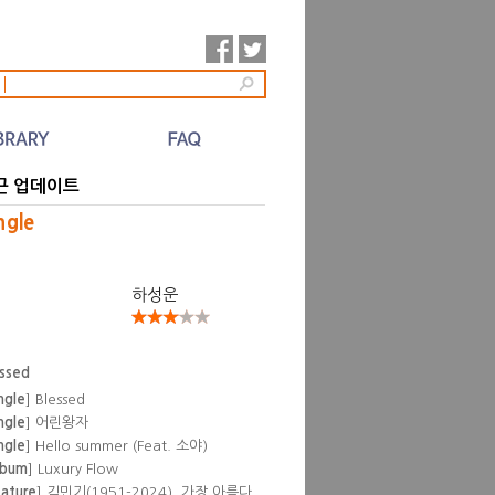
l
근 업데이트
ngle
하성운
essed
ngle
] Blessed
ngle
] 어린왕자
ngle
] Hello summer (Feat. 소야)
lbum
] Luxury Flow
eature
] 김민기(1951-2024), 가장 아름다