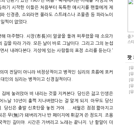
의 전환기 였던 1967년 여름 - 록계에서는 이때를 ‘사랑의 여
활동하기 시작한 이들은 처음부터 독특한 메시지를 팬들에게 제
외와 신경증, 소외라면 몰라도 스트레스나 조울증 등 파라노이
 일찍이 없었다.
향해 마주했다. 시장(市長)이 얼굴을 돌려 찌푸렸을 때 소요가
즐거
스티
의 길을 따라 가라. 모든 날이 바로 그날이다. 그리고 그의 눈섭
면서 내려다본다. 지상에 있는 사람들의 표정 소리를 듣는다.’
팟
[뮤
 의미 전달이 아니라 비정상적이고 병적인 심리의 흐름에 포커
돼!
[뮤
현대인의 심리는 병적이고 신경질적이다.
교
돼!
[뮤
족과
[뮤
급 
[뮤
워 집에 눌러앉아 비 내리는 것을 지켜본다. 당신은 젊고 인생은
자회
 어느날 10년이 훌쩍 지나버렸다는 걸 알게 되지. 아무도 당신
 당신은 출발 신호탄을 놓친 거야. ... 세월은 점점 짧아지고
획은 무(無)가 돼버리거나 반 페이지에 휘갈겨 쓴 정도지. 조용
국적인 길이야. 시간은 가버리고 노래는 끝나지. 난 할말이 더