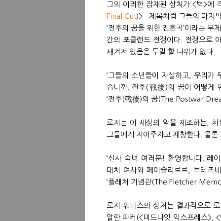
그의 이러한 잠재된 상처가 <벽>에 
Final Cut
)> - 제목처럼 그들의 마지
‘전후의 꿈을 위한 진혼곡’이라는 부
간의 포클랜드 전쟁이다. 전쟁으로 
새겨져 있음은 두말 할 나위가 없다.
‘그들의 소년들이 자살하고, 우리가 
습니까. 전후(戰後)의 꿈이 어떻게 
‘전후(戰後)의 꿈(The Postwar Drea
로저는 이 세상의 악을 제조하는, 치
그들에게 지어주자고 제창한다. 물론 
‘신사 숙녀 여러분! 환영합니다. 레
대처 여사와 페이슬리르르, 브레즈네프
‘플레처 기념관(The Fletcher Memor
로저 워터스의 상처는 결과적으로 로저
알란 파커(<미드나잇 익스프레스>, <