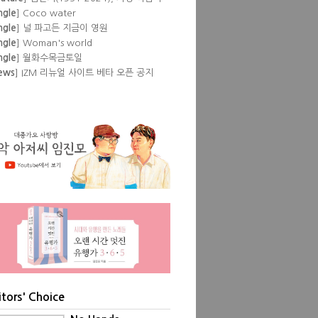
 뒷것
ngle
] Coco water
ngle
] 널 파고든 지금이 영원
ngle
] Woman's world
ngle
] 월화수목금토일
ews
] IZM 리뉴얼 사이트 베타 오픈 공지
lbum
] Pump
eature
] 이즘 필자들이 뽑은 '내 인생 최고
공연'
lbum
] Love Episode
ngle
] Don't
ngle
] Show pony
itors' Choice