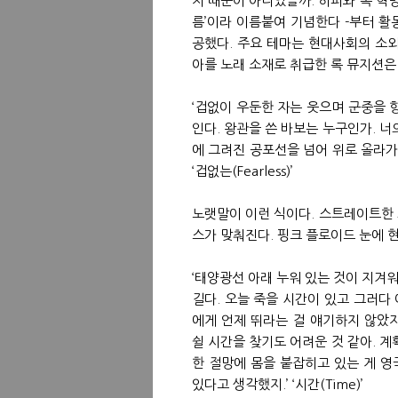
지 때문이 아니었을까. 히피와 록 혁명
름’이라 이름붙여 기념한다 -부터 
공했다. 주요 테마는 현대사회의 소
아를 노래 소재로 취급한 록 뮤지션은
‘겁없이 우둔한 자는 웃으며 군중을 
인다. 왕관을 쓴 바보는 누구인가. 너
에 그려진 공포선을 넘어 위로 올라가
‘겁없는(Fearless)’
노랫말이 이런 식이다. 스트레이트한
스가 맞춰진다. 핑크 플로이드 눈에 
‘태양광선 아래 누워 있는 것이 지겨
길다. 오늘 죽을 시간이 있고 그러다
에게 언제 뛰라는 걸 얘기하지 않았지.
쉴 시간을 찾기도 어려운 것 같아. 계
한 절망에 몸을 붙잡히고 있는 게 영
있다고 생각했지.’ ‘시간(Time)’