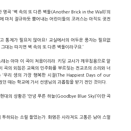
 ‘벽 속의 또 다른 벽돌(Another Brick in the Wall)’의
부에 마치 절규하듯 뿜어내는 어린이들의 코러스는 아직도 귓전
사고 통제가 필요치 않아요! 교실에서의 어두운 풍자는 필요없
 그대는 따지면 벽 속의 또 다른 벽돌이라구요.’
노래는 아마 이 곡이 처음이리라. 키딩 교사가 깨우침용으로 알
한 이 곡의 외침은 교육의 민주화를 부르짖는 전교조의 소리와 너
우리 생의 가장 행복한 시절(The Happiest Days of our
즐거웠던 때는 학교에 가서 선생님의 괴롭힘을 받기 전인 것이다.
의 상황은 ‘안녕 푸른 하늘(Goodbye Blue Sky)’이란 곡
이 투하되는 소릴 들었는가. 화염은 사라져도 고통은 남아 스멀