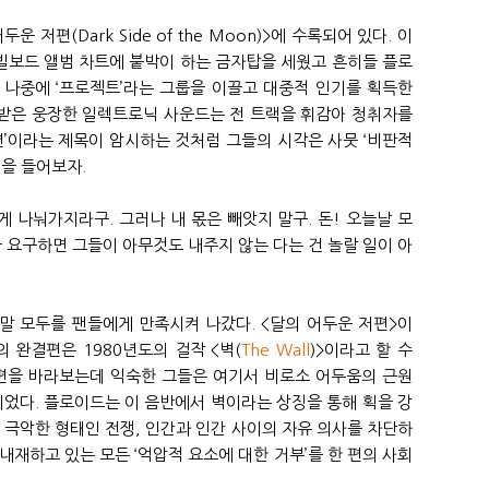
운 저편(Dark Side of the Moon)>에 수록되어 있다. 이
 빌보드 앨범 차트에 붙박이 하는 금자탑을 세웠고 흔히들 플로
 나중에 ‘프로젝트’라는 그룹을 이끌고 대중적 인기를 획득한
받은 웅장한 일렉트로닉 사운드는 전 트랙을 휘감아 청취자를
편’이라는 제목이 암시하는 것처럼 그들의 시각은 사뭇 ‘비판적
석을 들어보자.
게 나눠가지라구. 그러나 내 몫은 빼앗지 말구. 돈! 오늘날 모
을 요구하면 그들이 아무것도 내주지 않는 다는 건 놀랄 일이 아
말 모두를 팬들에게 만족시켜 나갔다. <달의 어두운 저편>이
 완결편은 1980년도의 걸작 <벽(
The Wall
)>이라고 할 수
저편을 바라보는데 익숙한 그들은 여기서 비로소 어두움의 근원
이었다. 플로이드는 이 음반에서 벽이라는 상징을 통해 획을 강
 극악한 형태인 전쟁, 인간과 인간 사이의 자유 의사를 차단하
내재하고 있는 모든 ‘억압적 요소에 대한 거부’를 한 편의 사회