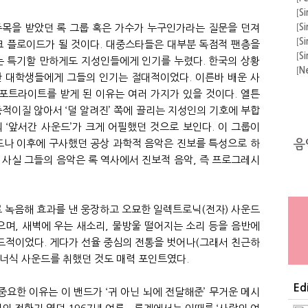
운
[
Si
주목을 받았던 록 그룹 혹은 가수가 누구인가라는 질문을 던져
[
Si
[
Si
크 플로이드가 될 것이다. 대중스타들은 대부분 독점적 팬층을
[
Si
 특기할 만하게도 지성인들에게 인기를 누렸다. 한국의 상황
[
N
한 대학생들에게 그들의 인기는 절대적이었다. 이른바 배운 사
[
A
포트라이트를 받게 된 이유는 여러 가지가 있을 것이다. 엘튼
[
F
적이질 않아서 ‘덜 알려진’ 쪽에 끌리는 지성인의 기호에 부합
의 
[
A
 ‘앞서간 사운드’가 크게 어필했던 것으로 보인다. 이 그룹이
[
Si
나 이후에 구사했던 공상 과학적 음악은 진보를 특성으로 하
[
Si
 사실 그들의 음악은 록 역사에서 진보적 음악, 즉 프로그레시
 녹음해 효과를 낸 웅장하고 오묘한 일렉트로닉(전자) 사운드
았으며, 새벽에 우는 새소리, 물방울 떨어지는 소리 등을 음반에
드적이었다. 게다가 선율 중심의 전통을 벗어나(그래서 친근하
너식 사운드를 취했던 것도 매력 포인트였다.
Ed
요한 이유는 이 밴드가 ‘귀 아닌 뇌에 전달해준’ 무거운 메시