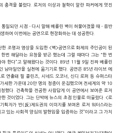
의 충격을 불렀다. 로저의 이상과 철학이 알란 파커에게 멋진
 통일되던 시점 - 다시 말해 베를린 벽이 허물어졌을 때 - 음반
 재생하여 이번에는 공연으로 현장화하는 데 성공한다.
란한 조명과 영상을 도입한 <벽>공연으로 화제의 주인공이 된
한번 해달라는 요청을 받곤 했는데 그럴 때마다 그는 “한 번
야 한다”고 말해왔다는 것이다. 89년 11월 9일 진짜 베를린
 남아일언을 실천에 옮기기로 했다. 공연은 85년 라이브 에
로 연출돼 필 콜린즈, 시네드 오코너, 신디 로퍼 등 슈퍼스타
가세한 가운데 20만 명의 청중이 운집했으며 전세계의 약 10
시청했다. 건축학을 전공한 사람답게 이 공연에서 보여준 로저
만한 것이었다. 그는 단박에 뉴스의 초점 인물로 떠올랐다. <로
 기획자가 반(反)제도권의 이미지를 보여온 로저 워터스라는
되고 있는 사회적 양심의 발현임을 입증하는 것”이라고 그 가치