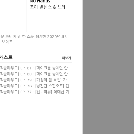
No Hands
조이 발렌스 & 브래
운 파티에 밈 한 스푼 첨가한 2020년대 비
 보이즈.
 캐스트
더보기
직클라우드] EP. 81 : [마이크를 놓치면 안
] 영화음악 <프리실라> with 한성현, 염동
직클라우드] EP. 80 : [마이크를 놓치면 안
 필자
] 신보 리뷰 wi...
직클라우드] EP. 79 : [가정의 달 특집] 가
 관련된 음악들 &...
직클라우드] EP. 78 : [공진단 스핀오프] 긴
진단! 2024 뮤...
직클라우드] EP. 77 : [신보리뷰] 역대급 기
견 & 4월의 K팝...