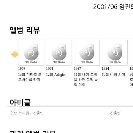
2001/06 임진모(
앨범 리뷰
아티클
청년 스피릿 - 산울림
산울림