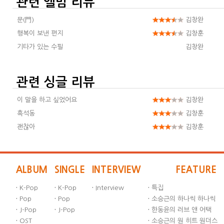
관련 앨범 리뷰
문(門)
김창완
행복이 보낸 편지
김창훈
기타가 있는 수필
김창완
관련 싱글 리뷰
이 말을 하고 싶었어요
김창완
흑석동
김창훈
괜찮아
김창훈
ALBUM
SINGLE
INTERVIEW
FEATURE
·
K-Pop
·
K-Pop
·
Interview
·
특집
·
Pop
·
Pop
·
소승근의 하나씩 하나씩
·
J-Pop
·
J-Pop
·
한동윤의 러브 앤 어택
·
OST
·
소승근의 원 히트 원더스