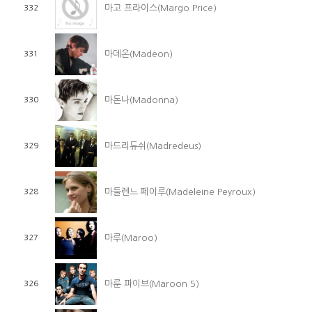
마고 프라이스(Margo Price)
332
마데온(Madeon)
331
마돈나(Madonna)
330
마드리듀쉬(Madredeus)
329
마들렌느 페이루(Madeleine Peyroux)
328
마루(Maroo)
327
마룬 파이브(Maroon 5)
326