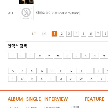
마리오 와이넌스(Mario Winans)
311
1/14
1
2
3
4
5
6
7
8
인덱스 검색
ㄱ
ㄴ
ㄷ
ㄹ
ㅁ
ㅂ
ㅅ
ㅇ
ㅈ
ㅊ
ㅋ
A
B
C
D
E
F
G
H
I
J
P
Q
R
S
T
U
V
W
X
Y
ALBUM
SINGLE
INTERVIEW
FEATURE
·
K-Pop
·
K-Pop
·
Interview
·
특집