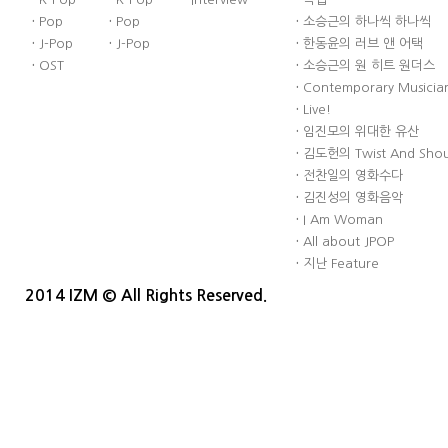
·
Pop
·
Pop
·
소승근의 하나씩 하나씩
·
J-Pop
·
J-Pop
·
한동윤의 러브 앤 어택
·
OST
·
소승근의 원 히트 원더스
·
Contemporary Musician
·
Live!
·
임진모의 위대한 유산
·
김도헌의 Twist And Sho
·
전찬일의 영화수다
·
김진성의 영화음악
·
I Am Woman
·
All about JPOP
·
지난 Feature
2014 IZM © All Rights Reserved.