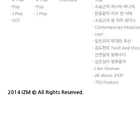
·
Pop
·
Pop
·
소승근의 하나씩 하나씩
·
J-Pop
·
J-Pop
·
한동윤의 러브 앤 어택
·
OST
·
소승근의 원 히트 원더스
·
Contemporary Musician
·
Live!
·
임진모의 위대한 유산
·
김도헌의 Twist And Sho
·
전찬일의 영화수다
·
김진성의 영화음악
·
I Am Woman
·
All about JPOP
·
지난 Feature
2014 IZM © All Rights Reserved.