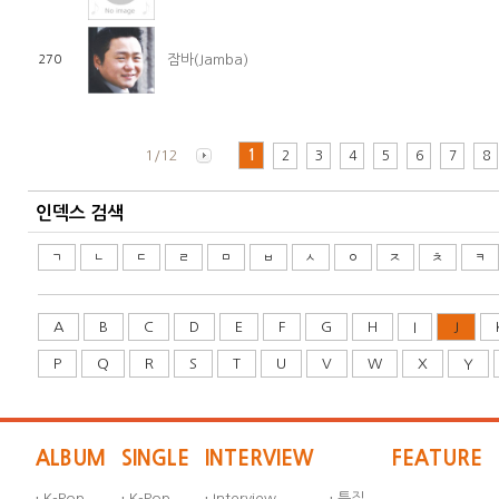
잠바(Jamba)
270
1/12
1
2
3
4
5
6
7
8
인덱스 검색
ㄱ
ㄴ
ㄷ
ㄹ
ㅁ
ㅂ
ㅅ
ㅇ
ㅈ
ㅊ
ㅋ
A
B
C
D
E
F
G
H
I
J
P
Q
R
S
T
U
V
W
X
Y
ALBUM
SINGLE
INTERVIEW
FEATURE
·
K-Pop
·
K-Pop
·
Interview
·
특집