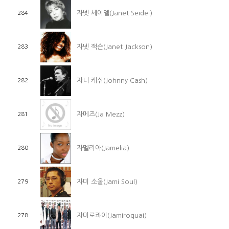
자넷 세이델(Janet Seidel)
284
자넷 잭슨(Janet Jackson)
283
자니 캐쉬(Johnny Cash)
282
자메즈(Ja Mezz)
281
자멜리아(Jamelia)
280
자미 소울(Jami Soul)
279
자미로콰이(Jamiroquai)
278