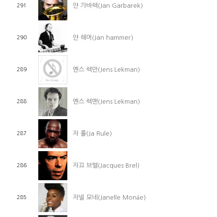
얀 가바렉(Jan Garbarek)
291
얀 해머(Jan hammer)
290
옌스 렉만(Jens Lekman)
289
옌스 렉맨(Jens Lekman)
288
자 룰(Ja Rule)
287
자끄 브렐(Jacques Brel)
286
자넬 모네(Janelle Monáe)
285