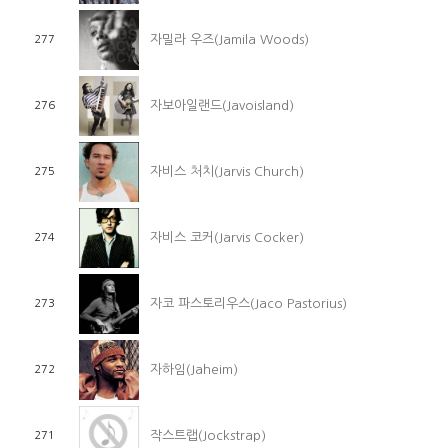
자밀라 우즈(Jamila Woods)
277
자보아일랜드(Javoisland)
276
자비스 처치(Jarvis Church)
275
자비스 코커(Jarvis Cocker)
274
자코 파스토리우스(Jaco Pastorius)
273
자하임(Jaheim)
272
작스트랩(Jockstrap)
271